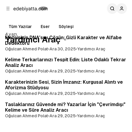
b
i
ğ
u
ğ
e
g
u
Tüm Yazılar
Eser
Söyleşi
n
e
3 dakikalık okuma
a
ç
4 yazı
Yazılar
Metninizin DNA'sını Çözün: Gizli Karakter ve Alfabe
Yardımcı Araç
g
Dedektörü
e
Oğulcan Ahmed Polat
•
Ara 30, 2025
•
Yardımcı Araç
5 dakikalık okuma
ç
Kelime Terkarlarınızı Tespit Edin: Liste Odaklı Tekrar
Analiz Aracı
Oğulcan Ahmed Polat
•
Ara 29, 2025
•
Yardımcı Araç
5 dakikalık okuma
Karakterinizin Sesi, Sizin İmzanız: Kurgusal Alıntı ve
Aforizma Stüdyosu
Oğulcan Ahmed Polat
•
Ara 29, 2025
•
Yardımcı Araç
4 dakikalık okuma
Taslaklarınız Güvende mi? Yazarlar İçin "Çevrimdışı"
Kelime ve Süre Analiz Aracı
Oğulcan Ahmed Polat
•
Ara 29, 2025
•
Yardımcı Araç