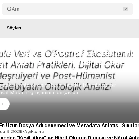
Ara
Söyleşi
hmed Polat
•
Bilimkurgu
Veri ve O'Postrof Ekosistemi: Hibri
ruiyeti ve Post-Hümanist Edebiya
olat’ın "Uğultulu Veri" eseri, çağdaş bilimkurgu
 bir hikaye anlatıcılığı pratiği değil, aynı zamanda
lojik ve ontolojik sınırlarını yeniden tanımlayan bir
sal Makine" girişiminin parçasıdır.
En Uzun Dosya Adı denemesi ve Metadata Anlatısı: Sınırla
ub 4, 2026
•
Açıklama
eden "Kesit Akışı"na: Hibrit Okurun Doğuşu ve Nöral Anla