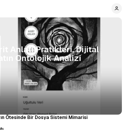
t Anlatı Pratikleri, Dijital
tın Ontolojik Analizi
rın Ötesinde Bir Dosya Sistemi Mimarisi
tı