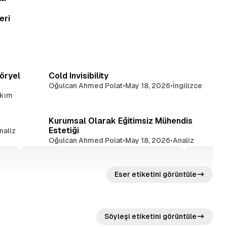
eri
ık okuma
8 dakikalık okuma
töryel
Cold Invisibility
Oğulcan Ahmed Polat
•
May 18, 2026
•
İngilizce
kım
ık okuma
13 dakikalık okuma
Kurumsal Olarak Eğitimsiz Mühendis
Estetiği
naliz
Oğulcan Ahmed Polat
•
May 18, 2026
•
Analiz
Eser etiketini görüntüle
Söyleşi etiketini görüntüle