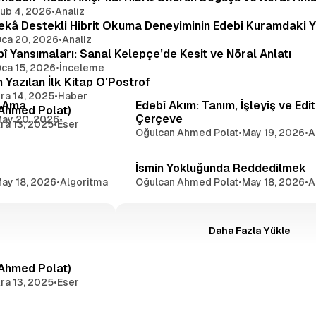
ub 4, 2026
•
Analiz
Zekâ Destekli Hibrit Okuma Deneyiminin Edebi Kuramdaki Y
ca 20, 2026
•
Analiz
bî Yansımaları: Sanal Kelepçe’de Kesit ve Nöral Anlatı
ca 15, 2026
•
İnceleme
 Yazılan İlk Kitap O'Postrof
4 dakikalık okuma
4 dakikal
ra 14, 2025
•
Haber
En Yeni
m Ama
Edebî Akım: Tanım, İşleyiş ve Edi
 Ahmed Polat)
Çerçeve
ay 20, 2026
•
ra 13, 2025
•
Eser
Oğulcan Ahmed Polat
•
May 19, 2026
•
A
7 dakikalık okuma
7 dakikal
İsmin Yokluğunda Reddedilmek
ay 18, 2026
•
Algoritma
Oğulcan Ahmed Polat
•
May 18, 2026
•
A
Daha Fazla Yükle
9 dakikalık okuma
 Ahmed Polat)
ra 13, 2025
•
Eser
9 dakikalık okuma