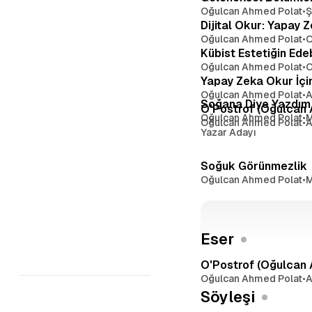
o
u
Oğulcan Ahmed Polat
•
Ş
l
m
Dijital Okur: Yapay 
u
Oğulcan Ahmed Polat
•
O
V
Kübist Estetiğin Ede
e
Oğulcan Ahmed Polat
•
O
r
Yapay Zeka Okur İçin
i
Oğulcan Ahmed Polat
•
A
v
Soğana Diye Yazdı
O'Postrof (Oğulcan
e
Oğulcan Ahmed Polat
•
M
Oğulcan Ahmed Polat
•
A
O
Yazar Adayı
'
P
Soğuk Görünmezlik
o
Oğulcan Ahmed Polat
•
M
s
t
r
o
Eser
f
E
O'Postrof (Oğulcan
k
Oğulcan Ahmed Polat
•
A
o
Söyleşi
s