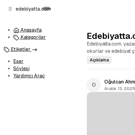
b
i
ğ
u
ğ
e
g
u
n
e
Anasayfa
Edebiyatta
a
ç
Kategoriler
g
Edebiyatta.com, yazar
e
Etiketler
okurlar ve edebiyat ç
ç
Açıklama
Eser
Söyleşi
Yardımcı Araç
Oğulcan Ahm
Aralık 13, 202