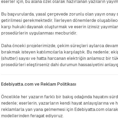
eserler için, bu alana özel olarak hazırlanan yazıların yayı
Bu başvurularda, yasal çerçevede zorunlu olan yayın onay s
getirilmesi gerekmektedir. İlerleyen dönemlerde oluşabilec
karşı hukuki dayanak oluşturmak ve eserin izinsiz yayımla
prosedürlerin uygulanması mecburidir.
Daha önceki projelerimizde, çekim süreçleri aylarca devam 
bırakmak isteyen katılımcılarla karşılaştık. Bu nedenle; e
(shutter) sayısı ve hatta harcanan elektriğin anlamsız bir 
prosedürleri eleştirseniz dahi durumun hassasiyetini anlayı
Edebiyatta.com ve Reklam Politikası
Öncelikle her yazarın farklı bir bakış odağında hayatını sür
nedenle; eserlerin, yazarların kendi hayat anlayışlarına ve h
reklamlarla yan yana gelmemesi için Edebiyatta.com olarak
modellerinden feragat ediyoruz.