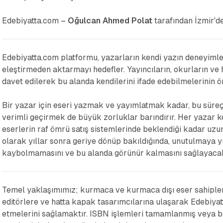
Edebiyatta.com –
Oğulcan Ahmed Polat
tarafından
İzmir'd
Edebiyatta.com platformu, yazarların kendi yazın deneyimler
eleştirmeden aktarmayı hedefler. Yayıncıların, okurların ve 
davet edilerek bu alanda kendilerini ifade edebilmelerinin ön
Bir yazar için eseri yazmak ve yayımlatmak kadar, bu süreçl
verimli geçirmek de büyük zorluklar barındırır. Her yazar 
eserlerin raf ömrü satış sistemlerinde beklendiği kadar uz
olarak yıllar sonra geriye dönüp bakıldığında, unutulmaya 
kaybolmamasını ve bu alanda görünür kalmasını sağlayacak 
Temel yaklaşımımız; kurmaca ve kurmaca dışı eser sahipleri
editörlere ve hatta kapak tasarımcılarına ulaşarak Edebiyat
etmelerini sağlamaktır. ISBN işlemleri tamamlanmış veya 