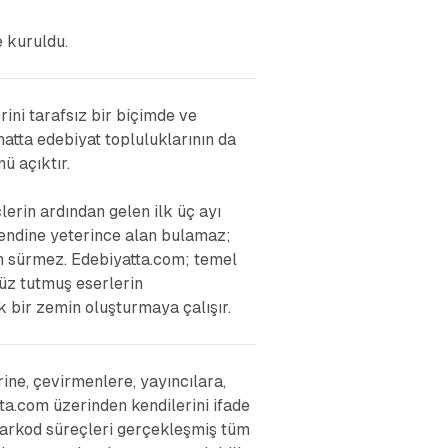
e kuruldu.
ini tarafsız bir biçimde ve
hatta edebiyat topluluklarının da
ü açıktır.
erin ardından gelen ilk üç ayı
kendine yeterince alan bulamaz;
un sürmez. Edebiyatta.com; temel
yüz tutmuş eserlerin
bir zemin oluşturmaya çalışır.
ne, çevirmenlere, yayıncılara,
ta.com üzerinden kendilerini ifade
barkod süreçleri gerçekleşmiş tüm