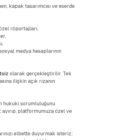
rmen, kapak tasarımcısı ve eserde
zel röportajları,
er,
ı,
n sosyal medya hesaplarının
tsiz
olarak gerçekleştirilir. Tek
ına ilişkin açık rızanın
in hukuki sorumluluğunu
it ayırıp, platformumuza özel ve
arınızı elbette duyurmak isteriz;