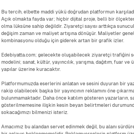
Bu tercih, elbette maddi yükü doğrudan platformun karşıladı
Açık olmakta fayda var; hiçbir dijital proje, belli bir ölçekt
olma lüksüne sahip değildir. Ziyaretçi sayısı arttıkça sunucul
değişim zaman ve maliyet artışına dönüşür. Maliyetler genel
kombinasyonu olduğu için giderek artan bir grafik izler.
Edebiyatta.com; gelecekte oluşabilecek ziyaretçi trafiğini 
modelini; sanat, kültür, yayıncılık, yarışma, dağıtım, fuar ve ün
yapılar üzerine kuracaktır.
Platformumuzda eserlerini anlatan ve sesini duyuran bir yaz
rakip olabilecek başka bir yayıncının reklamını öne çıkarma
bulunmamaktadır. Daha önce katılım gösteren yazarların, s
gösterilmemesine ilişkin kesin beyan belirtmeleri durumund
sokacağımızı bilmenizi isteriz.
Amacımız bu alandan servet edinmek değil, bu alanı sürdür
bir anlayış beklenmemelidir. Reklamverenlerin platform üzeri