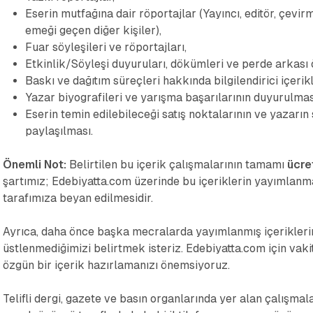
Eserin mutfağına dair röportajlar (Yayıncı, editör, çevi
emeği geçen diğer kişiler),
Fuar söyleşileri ve röportajları,
Etkinlik/Söyleşi duyuruları, dökümleri ve perde arkası ö
Baskı ve dağıtım süreçleri hakkında bilgilendirici içerikl
Yazar biyografileri ve yarışma başarılarının duyurulmas
Eserin temin edilebileceği satış noktalarının ve yazarı
paylaşılması.
Önemli Not:
Belirtilen bu içerik çalışmalarının tamamı
ücre
şartımız; Edebiyatta.com üzerinde bu içeriklerin yayımlanmas
tarafımıza beyan edilmesidir.
Ayrıca, daha önce başka mecralarda yayımlanmış içerikler
üstlenmediğimizi belirtmek isteriz. Edebiyatta.com için vak
özgün bir içerik hazırlamanızı önemsiyoruz.
Telifli dergi, gazete ve basın organlarında yer alan çalışmal