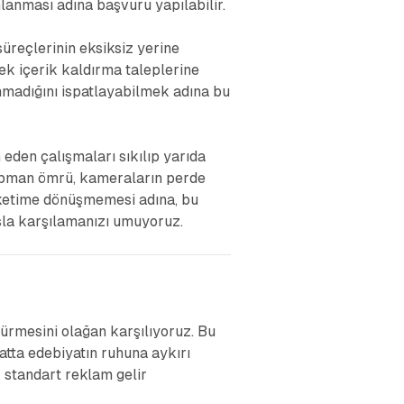
mlanması adına başvuru yapılabilir.
üreçlerinin eksiksiz yerine
ek içerik kaldırma taleplerine
nmadığını ispatlayabilmek adına bu
eden çalışmaları sıkılıp yarıda
kipman ömrü, kameraların perde
tüketime dönüşmemesi adına, bu
şla karşılamanızı umuyoruz.
dürmesini olağan karşılıyoruz. Bu
atta edebiyatın ruhuna aykırı
 standart reklam gelir