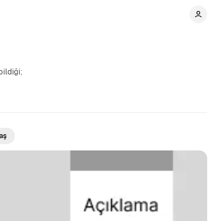
ildiği;
aş