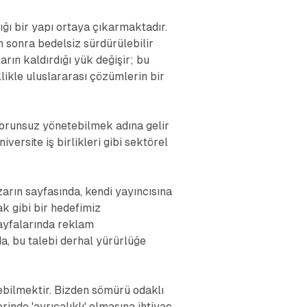
ğı bir yapı ortaya çıkarmaktadır.
en sonra bedelsiz sürdürülebilir
arın kaldırdığı yük değişir; bu
likle uluslararası çözümlerin bir
sorunsuz yönetebilmek adına gelir
iversite iş birlikleri gibi sektörel
arın sayfasında, kendi yayıncısına
k gibi bir hedefimiz
ayfalarında reklam
a, bu talebi derhal yürürlüğe
ebilmektir. Bizden sömürü odaklı
nde 'ayrıcalıklı' olmasına ihtiyaç