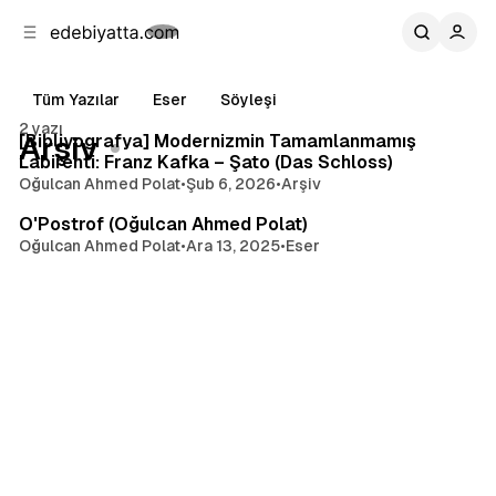
b
i
ğ
u
ğ
e
g
u
Tüm Yazılar
Eser
Söyleşi
n
e
1 dakikalık okuma
a
ç
2 yazı
Yazılar
[Bibliyografya] Modernizmin Tamamlanmamış
Arşiv
g
Labirenti: Franz Kafka – Şato (Das Schloss)
e
Oğulcan Ahmed Polat
•
Şub 6, 2026
•
Arşiv
9 dakikalık okuma
ç
O'Postrof (Oğulcan Ahmed Polat)
Oğulcan Ahmed Polat
•
Ara 13, 2025
•
Eser