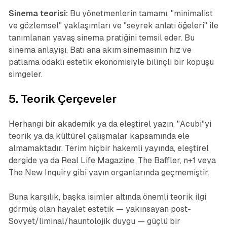
Sinema teorisi:
Bu yönetmenlerin tamamı, "minimalist
ve gözlemsel" yaklaşımları ve "seyrek anlatı öğeleri" ile
tanımlanan
yavaş sinema
pratiğini temsil eder. Bu
sinema anlayışı, Batı ana akım sinemasının hız ve
patlama odaklı estetik ekonomisiyle bilinçli bir kopuşu
simgeler.
5. Teorik Çerçeveler
Herhangi bir akademik ya da eleştirel yazın, "Acubi"yi
teorik ya da kültürel çalışmalar kapsamında ele
almamaktadır. Terim hiçbir hakemli yayında, eleştirel
dergide ya da Real Life Magazine, The Baffler, n+1 veya
The New Inquiry gibi yayın organlarında geçmemiştir.
Buna karşılık, başka isimler altında önemli teorik ilgi
görmüş olan hayalet estetik — yakınsayan post-
Sovyet/liminal/hauntolojik duygu — güçlü bir