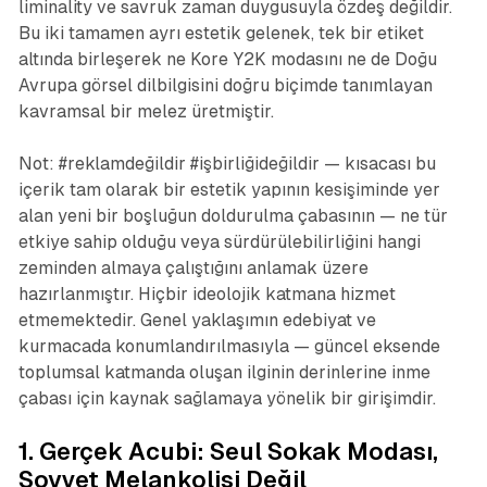
liminality ve savruk zaman duygusuyla özdeş değildir.
Bu iki tamamen ayrı estetik gelenek, tek bir etiket
altında birleşerek ne Kore Y2K modasını ne de Doğu
Avrupa görsel dilbilgisini doğru biçimde tanımlayan
kavramsal bir melez üretmiştir.
Not: #reklamdeğildir #işbirliğideğildir — kısacası bu
içerik tam olarak bir estetik yapının kesişiminde yer
alan yeni bir boşluğun doldurulma çabasının — ne tür
etkiye sahip olduğu veya sürdürülebilirliğini hangi
zeminden almaya çalıştığını anlamak üzere
hazırlanmıştır. Hiçbir ideolojik katmana hizmet
etmemektedir. Genel yaklaşımın edebiyat ve
kurmacada konumlandırılmasıyla — güncel eksende
toplumsal katmanda oluşan ilginin derinlerine inme
çabası için kaynak sağlamaya yönelik bir girişimdir.
1. Gerçek Acubi: Seul Sokak Modası,
Sovyet Melankolisi Değil