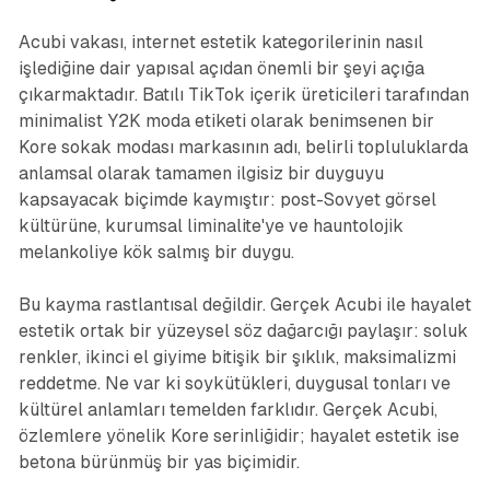
Acubi vakası, internet estetik kategorilerinin nasıl
işlediğine dair yapısal açıdan önemli bir şeyi açığa
çıkarmaktadır. Batılı TikTok içerik üreticileri tarafından
minimalist Y2K moda etiketi olarak benimsenen bir
Kore sokak modası markasının adı, belirli topluluklarda
anlamsal olarak tamamen ilgisiz bir duyguyu
kapsayacak biçimde kaymıştır: post-Sovyet görsel
kültürüne, kurumsal liminalite'ye ve hauntolojik
melankoliye kök salmış bir duygu.
Bu kayma rastlantısal değildir. Gerçek Acubi ile hayalet
estetik ortak bir yüzeysel söz dağarcığı paylaşır: soluk
renkler, ikinci el giyime bitişik bir şıklık, maksimalizmi
reddetme. Ne var ki soykütükleri, duygusal tonları ve
kültürel anlamları temelden farklıdır. Gerçek Acubi,
özlemlere yönelik Kore serinliğidir; hayalet estetik ise
betona bürünmüş bir yas biçimidir.