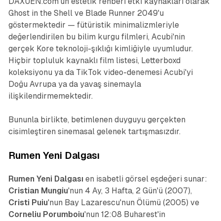
DAXUEN.com'un estetik rehberi etki kaynakları olarak
Ghost in the Shell
ve
Blade Runner 2049
'u
göstermektedir — fütüristik minimalizmleriyle
değerlendirilen bu bilim kurgu filmleri, Acubi'nin
gerçek Kore teknoloji-şıklığı kimliğiyle uyumludur.
Hiçbir topluluk kaynaklı film listesi, Letterboxd
koleksiyonu ya da TikTok video-denemesi Acubi'yi
Doğu Avrupa ya da yavaş sinemayla
ilişkilendirmemektedir.
Bununla birlikte, betimlenen duyguyu gerçekten
cisimleştiren sinemasal gelenek tartışmasızdır.
Rumen Yeni Dalgası
Rumen Yeni Dalgası
en isabetli görsel eşdeğeri sunar:
Cristian Mungiu
'nun
4 Ay, 3 Hafta, 2 Gün
'ü (2007),
Cristi Puiu
'nun
Bay Lazarescu'nun Ölümü
(2005) ve
Corneliu Porumboiu
'nun
12:08 Buharest'in