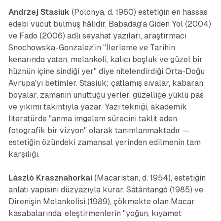
Andrzej Stasiuk
(Polonya, d. 1960) estetiğin en hassas
edebi vücut bulmuş hâlidir.
Babadag'a Giden Yol
(2004)
ve
Fado
(2006) adlı seyahat yazıları, araştırmacı
Snochowska-Gonzalez'in "İlerleme ve Tarihin
kenarında yatan, melankoli, kalıcı boşluk ve güzel bir
hüznün içine sindiği yer" diye nitelendirdiği Orta-Doğu
Avrupa'yı betimler. Stasiuk; çatlamış sıvalar, kabaran
boyalar, zamanın unuttuğu yerler, güzelliğe yüklü pas
ve yıkımı takıntıyla yazar. Yazı tekniği, akademik
literatürde "anma imgelem sürecini taklit eden
fotografik bir vizyon" olarak tanımlanmaktadır —
estetiğin özündeki zamansal yerinden edilmenin tam
karşılığı.
László Krasznahorkai
(Macaristan, d. 1954), estetiğin
anlatı yapısını düzyazıyla kurar.
Sátántangó
(1985) ve
Direnişin Melankolisi
(1989), çökmekte olan Macar
kasabalarında, eleştirmenlerin "yoğun, kıyamet