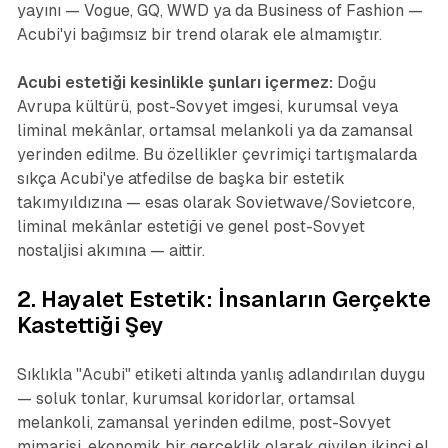
yayını — Vogue, GQ, WWD ya da Business of Fashion —
Acubi'yi bağımsız bir trend olarak ele almamıştır.
Acubi estetiği kesinlikle şunları içermez:
Doğu
Avrupa kültürü, post-Sovyet imgesi, kurumsal veya
liminal mekânlar, ortamsal melankoli ya da zamansal
yerinden edilme. Bu özellikler çevrimiçi tartışmalarda
sıkça Acubi'ye atfedilse de başka bir estetik
takımyıldızına — esas olarak
Sovietwave/Sovietcore
,
liminal mekânlar estetiği
ve genel
post-Sovyet
nostaljisi
akımına — aittir.
2. Hayalet Estetik: İnsanların Gerçekte
Kastettiği Şey
Sıklıkla "Acubi" etiketi altında yanlış adlandırılan duygu
— soluk tonlar, kurumsal koridorlar, ortamsal
melankoli, zamansal yerinden edilme, post-Sovyet
mimarisi, ekonomik bir gerçeklik olarak giyilen ikinci el