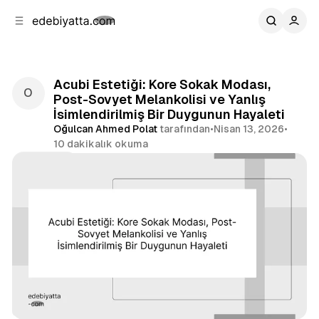
b
i
ğ
u
ğ
e
g
u
n
e
a
ç
Acubi Estetiği: Kore Sokak Modası,
g
Post-Sovyet Melankolisi ve Yanlış
e
İsimlendirilmiş Bir Duygunun Hayaleti
ç
Oğulcan Ahmed Polat
tarafından
•
Nisan 13, 2026
•
10 dakikalık okuma
Paylaş
Analiz
Estetik
Türlerarası