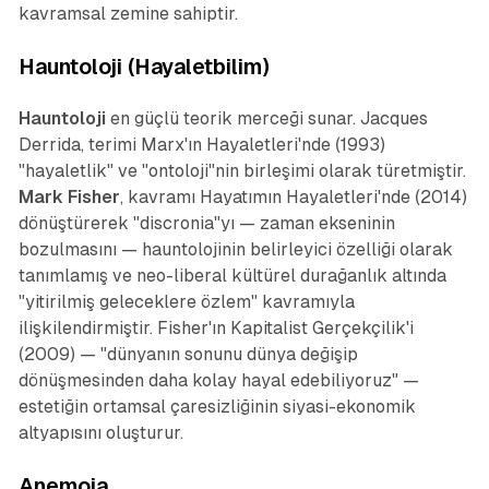
kavramsal zemine sahiptir.
Hauntoloji (Hayaletbilim)
Hauntoloji
en güçlü teorik merceği sunar. Jacques
Derrida, terimi
Marx'ın Hayaletleri
'nde (1993)
"hayaletlik" ve "ontoloji"nin birleşimi olarak türetmiştir.
Mark Fisher
, kavramı
Hayatımın Hayaletleri
'nde (2014)
dönüştürerek "discronia"yı — zaman ekseninin
bozulmasını — hauntolojinin belirleyici özelliği olarak
tanımlamış ve neo-liberal kültürel durağanlık altında
"yitirilmiş geleceklere özlem" kavramıyla
ilişkilendirmiştir. Fisher'ın
Kapitalist Gerçekçilik
'i
(2009) — "dünyanın sonunu dünya değişip
dönüşmesinden daha kolay hayal edebiliyoruz" —
estetiğin ortamsal çaresizliğinin siyasi-ekonomik
altyapısını oluşturur.
Anemoia