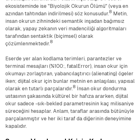
ekosisteminde ise "Biyolojik Okurun Ölümü" (veya en
8
azından tahtından indirilmesi) söz konusudur.
Metin,
insan okurun zihnindeki semantik inşadan bağımsız
olarak, yapay zekanın veri madenciliği algoritmaları
tarafından sentaktik (biçimsel) olarak
8
çözümlenmektedir.
Eserde yer alan kodlama terimleri, parantezler ve
terminal mesajları (%100:, fatalError), insan okur için
okumayı zorlaştıran, yabancılaştırıcı (alienating) ögeler
iken; dijital okur için bunlar metnin en anlaşılası, yapısal
8
olarak en tutarlı parçalarıdır.
İnsan okur dondurma
ustasının şakasında kültürel bir hafıza ararken, dijital
okur sadece -sık-bekled parametresinin kaç milisaniye
süreceğini hesaplar. Anlam, taraflar arasında bütünüyle
parçalanmıştır ve her iki taraf da diğerinin deneyimine
kapalıdır.