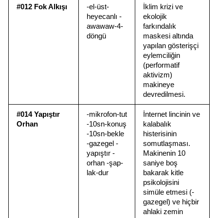
#012 Fok Alkışı
-el-üst-
İklim krizi ve 
heyecanlı -
ekolojik 
awawaw-4-
farkındalık 
döngü
maskesi altında 
yapılan gösterişçi 
eylemciliğin 
(performatif 
aktivizm) 
makineye 
devredilmesi.
#014 Yapıştır 
-mikrofon-tut 
İnternet lincinin ve 
Orhan
-10sn-konuş 
kalabalık 
-10sn-bekle 
histerisinin 
-gazegel -
somutlaşması. 
yapıştır -
Makinenin 10 
orhan -şap-
saniye boş 
lak-dur
bakarak kitle 
psikolojisini 
simüle etmesi (-
gazegel) ve hiçbir 
ahlaki zemin 