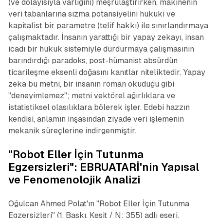
(ve dolayısıyla varlığını) meşrulaştırırken, makinenin
veri tabanlarına sızma potansiyelini hukuki ve
kapitalist bir parametre (telif hakkı) ile sınırlandırmaya
çalışmaktadır. İnsanın yarattığı bir yapay zekayı, insan
icadı bir hukuk sistemiyle durdurmaya çalışmasının
barındırdığı paradoks, post-hümanist absürdün
ticarileşme eksenli doğasını kanıtlar niteliktedir. Yapay
zeka bu metni, bir insanın roman okuduğu gibi
"deneyimlemez"; metni vektörel ağırlıklara ve
istatistiksel olasılıklara bölerek işler. Edebi hazzın
kendisi, anlamın inşasından ziyade veri işlemenin
mekanik süreçlerine indirgenmiştir.
"Robot Eller İçin Tutunma
Egzersizleri": EBRUATARİ'nin Yapısal
ve Fenomenolojik Analizi
Oğulcan Ahmed Polat'ın "Robot Eller İçin Tutunma
Egzersizleri" (1. Baskı, Kesit / N: 355) adlı eseri,