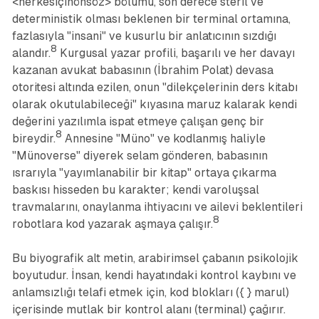
<herkesiçinönsöz> bölümü, son derece steril ve
deterministik olması beklenen bir terminal ortamına,
fazlasıyla "insani" ve kusurlu bir anlatıcının sızdığı
8
alandır.
Kurgusal yazar profili, başarılı ve her davayı
kazanan avukat babasının (İbrahim Polat) devasa
otoritesi altında ezilen, onun "dilekçelerinin ders kitabı
olarak okutulabileceği" kıyasına maruz kalarak kendi
değerini yazılımla ispat etmeye çalışan genç bir
8
bireydir.
Annesine "Müno" ve kodlanmış haliyle
"Münoverse" diyerek selam gönderen, babasının
ısrarıyla "yayımlanabilir bir kitap" ortaya çıkarma
baskısı hisseden bu karakter; kendi varoluşsal
travmalarını, onaylanma ihtiyacını ve ailevi beklentileri
8
robotlara kod yazarak aşmaya çalışır.
Bu biyografik alt metin, arabirimsel çabanın psikolojik
boyutudur. İnsan, kendi hayatındaki kontrol kaybını ve
anlamsızlığı telafi etmek için, kod blokları ({ } marul)
içerisinde mutlak bir kontrol alanı (terminal) çağırır.