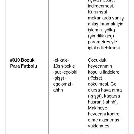
açıya (-35drc) 
indirgenmesi. 
Kurumsal 
mekanlarda yanlış 
anlaşılmamak için 
işlemin -şdlkg 
(şimdilik geç) 
parametresiyle 
iptal edilebilmesi.
#010 Bozuk 
-el-kale-
Çocukluk 
Para Futbolu
10sn-bekle 
heyecanının 
-şut -egololri 
koşullu ifadelere 
-şişşt -
(if/else) 
egolomzi -
dökülmesi. Gol 
ahhh
olursa hava atma 
(-şişşt), kaçarsa 
hüsran (-ahhh). 
Makineye 
heyecanı kontrol 
etme algoritması 
yüklenmesi.