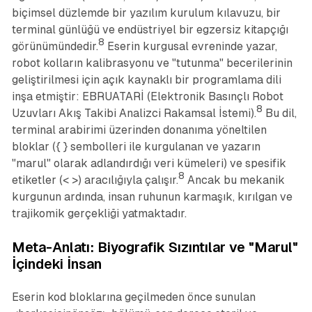
biçimsel düzlemde bir yazılım kurulum kılavuzu, bir
terminal günlüğü ve endüstriyel bir egzersiz kitapçığı
8
görünümündedir.
Eserin kurgusal evreninde yazar,
robot kolların kalibrasyonu ve "tutunma" becerilerinin
geliştirilmesi için açık kaynaklı bir programlama dili
inşa etmiştir: EBRUATARİ (Elektronik Basınçlı Robot
8
Uzuvları Akış Takibi Analizci Rakamsal İstemi).
Bu dil,
terminal arabirimi üzerinden donanıma yöneltilen
bloklar ({ } sembolleri ile kurgulanan ve yazarın
"marul" olarak adlandırdığı veri kümeleri) ve spesifik
8
etiketler (< >) aracılığıyla çalışır.
Ancak bu mekanik
kurgunun ardında, insan ruhunun karmaşık, kırılgan ve
trajikomik gerçekliği yatmaktadır.
Meta-Anlatı: Biyografik Sızıntılar ve "Marul"
İçindeki İnsan
Eserin kod bloklarına geçilmeden önce sunulan