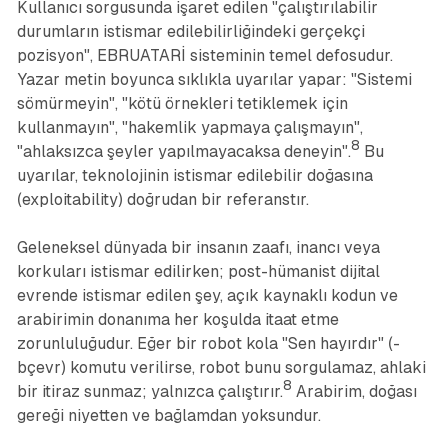
Kullanıcı sorgusunda işaret edilen "çalıştırılabilir
durumların istismar edilebilirliğindeki gerçekçi
pozisyon", EBRUATARİ sisteminin temel defosudur.
Yazar metin boyunca sıklıkla uyarılar yapar: "Sistemi
sömürmeyin", "kötü örnekleri tetiklemek için
kullanmayın", "hakemlik yapmaya çalışmayın",
8
"ahlaksızca şeyler yapılmayacaksa deneyin".
Bu
uyarılar, teknolojinin istismar edilebilir doğasına
(exploitability) doğrudan bir referanstır.
Geleneksel dünyada bir insanın zaafı, inancı veya
korkuları istismar edilirken; post-hümanist dijital
evrende istismar edilen şey, açık kaynaklı kodun ve
arabirimin donanıma her koşulda itaat etme
zorunluluğudur. Eğer bir robot kola "Sen hayırdır" (-
bçevr) komutu verilirse, robot bunu sorgulamaz, ahlaki
8
bir itiraz sunmaz; yalnızca çalıştırır.
Arabirim, doğası
gereği niyetten ve bağlamdan yoksundur.