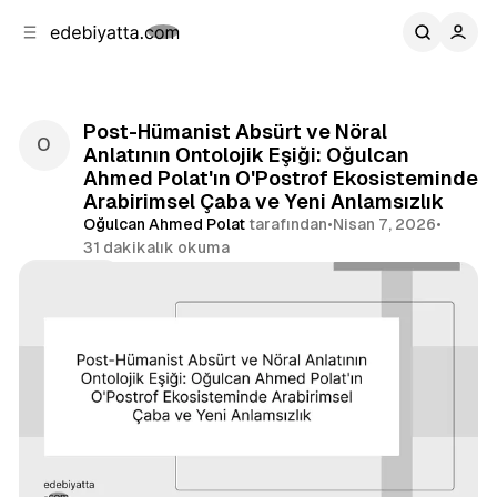
b
i
ğ
u
ğ
e
g
u
n
e
a
ç
Post-Hümanist Absürt ve Nöral
g
Anlatının Ontolojik Eşiği: Oğulcan
e
Ahmed Polat'ın O'Postrof Ekosisteminde
ç
Arabirimsel Çaba ve Yeni Anlamsızlık
Oğulcan Ahmed Polat
tarafından
•
Nisan 7, 2026
•
31 dakikalık okuma
Paylaş