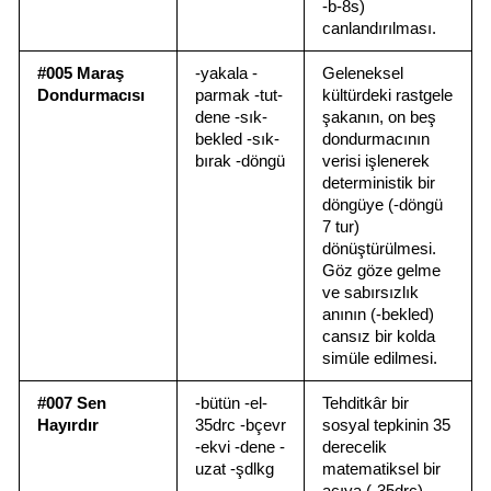
-b-8s) 
canlandırılması.
#005 Maraş 
-yakala -
Geleneksel 
Dondurmacısı
parmak -tut-
kültürdeki rastgele 
dene -sık-
şakanın, on beş 
bekled -sık-
dondurmacının 
bırak -döngü
verisi işlenerek 
deterministik bir 
döngüye (-döngü 
7 tur) 
dönüştürülmesi. 
Göz göze gelme 
ve sabırsızlık 
anının (-bekled) 
cansız bir kolda 
simüle edilmesi.
#007 Sen 
-bütün -el-
Tehditkâr bir 
Hayırdır
35drc -bçevr 
sosyal tepkinin 35 
-ekvi -dene -
derecelik 
uzat -şdlkg
matematiksel bir 