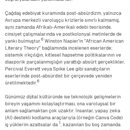
Çağdaş edebiyat kuramında post-absürdizm, yalnızca
Avrupa merkezli varoluşçu krizlerle sınırlı kalmamış,
aynı zamanda Afrikalı-Amerikalı edebi teorisinde,
cinsiyet çalışmalarında ve postkolonyal metinlerde de
6
yankı bulmuştur.
Winston Napier'in "African American
Literary Theory" bağlamında incelenen eserlerde;
sistemik ırkçılığın, kitlesel hapsetme politikalarının ve
diasporik parçalanmışlığın yarattığı absürt gerçeklikler,
Percival Everett veya Spike Lee gibi sanatçıların
eserlerinde post-absürdist bir çerçevede yeniden
6
üretilmektedir.
Günümüz dijital kültüründe ise teknolojik gelişmelerin
bireyin yaşamını kolaylaştırması, ona varoluşsal bir
anlam sağlamaktan çok uzaktır. İnsanlar, yapay zeka
(AI) destekli kodlama araçlarıyla (örneğin Canva Code)
1
iş yüklerini azaltsalar da
, kazanılan bu boş zamanda