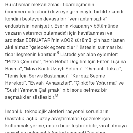
Bu istismar mekanizması, ticarileşmenin
(commercialization) devreye girmesiyle birlikte kendi
kendini besleyen devasa bir "yeni anlamsızlık"
endüstrisini genişletir. Eserin <kapanış> bölümünde
yazarın yatırımcı bulamadığı için hayıflanması ve
ardından EBRUATARİ'nin v.002 sürümü için hazırlanan
akıl almaz "gelecek egzersizleri" listesini sunması bu
8
ticarileşmenin kanıtıdır.
Listede yer alan eylemler:
"Pizza Çevirme", "Ben Robot Değilim İçin Enter Tuşuna
Basma", "Mavi Kanlı Uzaylı Selamı", "Osmanlı Tokatı",
"Tenis İçin Servis Başlangıcı", "Karpuz Seçme
Hareketi", "Eyvah! Aynasızlar!", "Çiğköfte Yoğurma" ve
"Sushi Yemeye Çalışmak" gibi sonu gelmez bir
8
saçmalıklar silsilesidir.
İnsanlık, teknolojik aletleri rasyonel sorunlarını
(hastalık, açlık, uzay araştırmaları) çözmek için
kullanmak yerine, onları ticarileştirilebilir, viral olmaya
müsait ve eğlencelik (entertainment) "yazılım