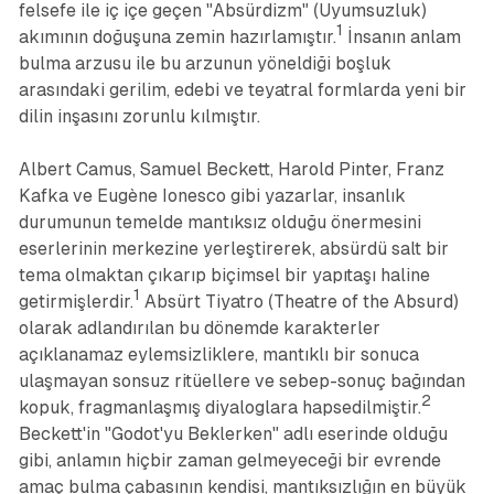
felsefe ile iç içe geçen "Absürdizm" (Uyumsuzluk)
1
akımının doğuşuna zemin hazırlamıştır.
İnsanın anlam
bulma arzusu ile bu arzunun yöneldiği boşluk
arasındaki gerilim, edebi ve teyatral formlarda yeni bir
dilin inşasını zorunlu kılmıştır.
Albert Camus, Samuel Beckett, Harold Pinter, Franz
Kafka ve Eugène Ionesco gibi yazarlar, insanlık
durumunun temelde mantıksız olduğu önermesini
eserlerinin merkezine yerleştirerek, absürdü salt bir
tema olmaktan çıkarıp biçimsel bir yapıtaşı haline
1
getirmişlerdir.
Absürt Tiyatro (Theatre of the Absurd)
olarak adlandırılan bu dönemde karakterler
açıklanamaz eylemsizliklere, mantıklı bir sonuca
ulaşmayan sonsuz ritüellere ve sebep-sonuç bağından
2
kopuk, fragmanlaşmış diyaloglara hapsedilmiştir.
Beckett'in "Godot'yu Beklerken" adlı eserinde olduğu
gibi, anlamın hiçbir zaman gelmeyeceği bir evrende
amaç bulma çabasının kendisi, mantıksızlığın en büyük