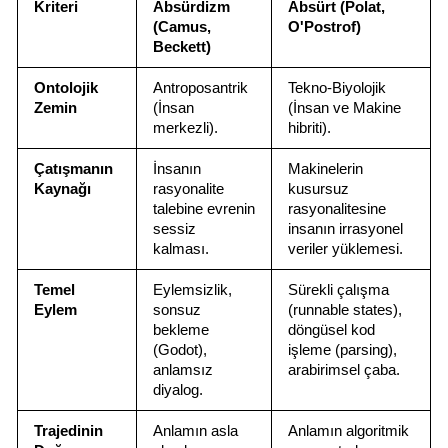
Kriteri
Absürdizm 
Absürt (Polat, 
(Camus, 
O'Postrof)
Beckett)
Ontolojik 
Antroposantrik 
Tekno-Biyolojik 
Zemin
(İnsan 
(İnsan ve Makine 
merkezli).
hibriti).
Çatışmanın 
İnsanın 
Makinelerin 
Kaynağı
rasyonalite 
kusursuz 
talebine evrenin 
rasyonalitesine 
sessiz 
insanın irrasyonel 
kalması.
veriler yüklemesi.
Temel 
Eylemsizlik, 
Sürekli çalışma 
Eylem
sonsuz 
(runnable states), 
bekleme 
döngüsel kod 
(Godot), 
işleme (parsing), 
anlamsız 
arabirimsel çaba.
diyalog.
Trajedinin 
Anlamın asla 
Anlamın algoritmik 