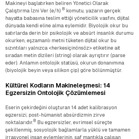
Makineyi başlatırken beliren Yönetici Olarak
8
Çalıştırma İzni Ver (e/h)
komutu, yazarın gerçek
hayatta babasına teslim ettiği yöneticilik vasfını, dijital
dünyada kendi eline alma eylemidir. Biyolojik okur bu
satırlarda derin bir psikolojik ve absürt insanlık durumu
okurken, eşzamanlı metni tüketen dijital okur bu
sızıntıları yalnızca <herkesiçinönsöz> etiketine ait
sıradan metin dizileri (string) olarak ayrıştırır (parse
eder). Anlamın ontolojik statüsü, okurun donanımına
(biyolojik beyin veya silikon çip) göre bölünmüştür.
Kültürel Kodların Makineleşmesi: 14
Egzersizin Ontolojik Çözümlemesi
Eserin çekirdeğini oluşturan 14 adet kalibrasyon
egzersizi, post-hümanist absürdizmin zirve
8
noktalarıdır.
Bu egzersizler, evrimsel süreçte
şekillenmiş, sosyolojik bağlamlarla yüklü ve tamamen
irrasyonel insan eylemlerinin, saf mantıkla çalışan