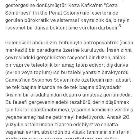
göstergesine dönüşmüştür. Keza Kafka'nın "Ceza
Sömürgesi" (In the Penal Colony) gibi eserlerinde
görülen bürokratik ve sistemsel kayıtsızlık da, bireyin
3
rasyonel bir dünya beklentisine vurulan darbedir.
Geleneksel absürdizm, bütünüyle antroposantrik (insan
merkezli) bir paradigma üzerine kuruluydu. İnsan zihni,
çevresindeki gerçeklikten rasyonel bir düzen, ahlaki
bir yapı ve teleolojik bir amaç talep ediyor; dış dünya
(evren veya toplum) ise bu talebi yanıtsız bırakıyordu.
Camus'nün Sysiphos Söyleni'nde özetlediği gibi, absürt
ne tek başına insanda ne de tek başına dünyadadır;
ikisinin bir aradalığından doğan o umutsuz gerilimdedir.
Bu felsefi çerçevenin edebi tezahürü, derin düşünmek
için tekrar odaklanabilmeyi, yaşamın kendisine verilmiş
yegane amaç haline getirmeyi hedefliyordu. Ancak 20.
yüzyılın ortalarından itibaren edebiyat ve sanatta
yaşanan evrim, absürdün bu klasik tanımının sınırlarını