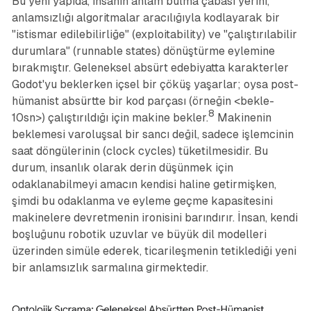
Bu yeni yapıda, insanın anlam bulma çabası yerini,
anlamsızlığı algoritmalar aracılığıyla kodlayarak bir
"istismar edilebilirliğe" (exploitability) ve "çalıştırılabilir
durumlara" (runnable states) dönüştürme eylemine
bırakmıştır. Geleneksel absürt edebiyatta karakterler
Godot'yu beklerken içsel bir çöküş yaşarlar; oysa post-
hümanist absürtte bir kod parçası (örneğin <bekle-
8
10sn>) çalıştırıldığı için makine bekler.
Makinenin
beklemesi varoluşsal bir sancı değil, sadece işlemcinin
saat döngülerinin (clock cycles) tüketilmesidir. Bu
durum, insanlık olarak derin düşünmek için
odaklanabilmeyi amacın kendisi haline getirmişken,
şimdi bu odaklanma ve eyleme geçme kapasitesini
makinelere devretmenin ironisini barındırır. İnsan, kendi
boşluğunu robotik uzuvlar ve büyük dil modelleri
üzerinden simüle ederek, ticarileşmenin tetiklediği yeni
bir anlamsızlık sarmalına girmektedir.