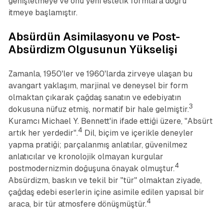
genişletmeye ve onu yeni estetik formlara doğru
itmeye başlamıştır.
Absürdün Asimilasyonu ve Post-
Absürdizm Olgusunun Yükselişi
Zamanla, 1950'ler ve 1960'larda zirveye ulaşan bu
avangart yaklaşım, marjinal ve deneysel bir form
olmaktan çıkarak çağdaş sanatın ve edebiyatın
3
dokusuna nüfuz etmiş, normatif bir hale gelmiştir.
Kuramcı Michael Y. Bennett'in ifade ettiği üzere, "Absürt
4
artık her yerdedir".
Dil, biçim ve içerikle deneyler
yapma pratiği; parçalanmış anlatılar, güvenilmez
anlatıcılar ve kronolojik olmayan kurgular
4
postmodernizmin doğuşuna önayak olmuştur.
Absürdizm, baskın ve tekil bir "tür" olmaktan ziyade,
çağdaş edebi eserlerin içine asimile edilen yapısal bir
4
araca, bir tür atmosfere dönüşmüştür.