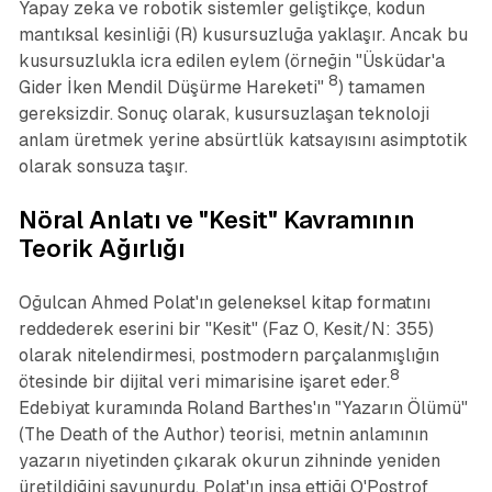
Yapay zeka ve robotik sistemler geliştikçe, kodun
mantıksal kesinliği (R) kusursuzluğa yaklaşır. Ancak bu
kusursuzlukla icra edilen eylem (örneğin "Üsküdar'a
8
Gider İken Mendil Düşürme Hareketi"
) tamamen
gereksizdir. Sonuç olarak, kusursuzlaşan teknoloji
anlam üretmek yerine absürtlük katsayısını asimptotik
olarak sonsuza taşır.
Nöral Anlatı ve "Kesit" Kavramının
Teorik Ağırlığı
Oğulcan Ahmed Polat'ın geleneksel kitap formatını
reddederek eserini bir "Kesit" (Faz 0, Kesit/N: 355)
olarak nitelendirmesi, postmodern parçalanmışlığın
8
ötesinde bir dijital veri mimarisine işaret eder.
Edebiyat kuramında Roland Barthes'ın "Yazarın Ölümü"
(The Death of the Author) teorisi, metnin anlamının
yazarın niyetinden çıkarak okurun zihninde yeniden
üretildiğini savunurdu. Polat'ın inşa ettiği O'Postrof