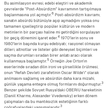
Bu asimilasyon evresi, edebi eleştiri ve akademik
çevrelerde "Post-Absürdizm" kavramının tartışılmaya
6
başlanmasına yol açmıştır.
Post-absürdizm kavramı,
sanatın absürdü bütünüyle aşıp aşmadığını yoksa onu
tamamen içselleştirip popüler kültürün ve modern
metinlerin bir parçası haline mi getirdiğini sorgulayan
4
bir geçiş dönemini işaret eder.
1970'lerin sonu ve
1980'lerin başında kurgu edebiyatı; rasyonel olmayan
dilleri, altnotlar ve listeler gibi deneysel biçimleri ve
saçma durumları sıradan birer anlatı aracı olarak
5
kullanmaya başlamıştır.
Örneğin Joe Orton'ın
eserlerinde sıradan dilin ironi ve şiirsellikle örülmesi,
onun "Refah Devleti zarafetinin Oscar Wilde'ı" olarak
anılmasını sağlamış ve absürdün daha kara mizahi,
3
günlük yaşama entegre olmuş formlarını doğurmuştur.
Benzer şekilde Sovyet Rusya'daki OBERIU hareketinin
(Daniil Kharms, Alexander Vvedensky) erken dönem
çalışmaları da bu mantıksızlık estetiğinin farklı
3
coğrafyalardaki yansımalarıdır.