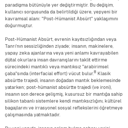
paradigma bütünüyle yer değiştirmiştir. Bu değişim,
kullanıcı sorgusunda da belirtildiği üzere, yepyeni bir
kavramsal alanı: "Post-Hümanist Absürt" yaklaşımını
doğurmuştur.
Post-Hümanist Absürt, evrenin kayıtsızlığından veya
Tanrı'nın sessizliğinden ziyade; insanın, makinelere,
yapay zeka ajanlarına veya yeni anlamı kavrayabilen
dijital okurlara insan davranışlarını taklit ettirme
sürecindeki mantıklı veya mantıksız "arabirimsel
8
çaba"sında (interfacial effort) vücut bulur.
Klasik
absürtte trajedi, insanın doğadan mantık beklemesinde
yatarken; post-hümanist absürtte trajedi (ve ironi),
insanın son derece gelişmiş, kusursuz bir mantığa sahip
silikon tabanlı sistemlere kendi mantıksızlığını, kültürel
bagajlarını ve irrasyonel sosyal reflekslerini öğretmeye
çalışmasında yatmaktadır.