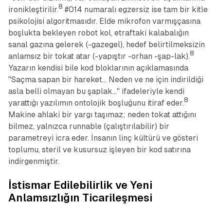
8
ironikleştirilir.
#014 numaralı egzersiz ise tam bir kitle
psikolojisi algoritmasıdır. Elde mikrofon varmışçasına
boşlukta bekleyen robot kol, etraftaki kalabalığın
sanal gazına gelerek (-gazegel), hedef belirtilmeksizin
8
anlamsız bir tokat atar (-yapıştır -orhan -şap-lak).
Yazarın kendisi bile kod bloklarının açıklamasında
"Saçma sapan bir hareket... Neden ve ne için indirildiği
asla belli olmayan bu şaplak..." ifadeleriyle kendi
8
yarattığı yazılımın ontolojik boşluğunu itiraf eder.
Makine ahlaki bir yargı taşımaz; neden tokat attığını
bilmez, yalnızca runnable (çalıştırılabilir) bir
parametreyi icra eder. İnsanın linç kültürü ve gösteri
toplumu, steril ve kusursuz işleyen bir kod satırına
indirgenmiştir.
İstismar Edilebilirlik ve Yeni
Anlamsızlığın Ticarileşmesi