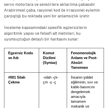
servo motorlara ve sensörlere aktarılma çabasıdır.
Arabirimsel çaba, rasyonel kod ile irrasyonel eylemin
çarpıştığı bu noktada yeni bir anlamsızlık üretir.
İnceleme kapsamındaki spesifik egzersizlerin
algoritmik yapısı ve felsefi alt metinleri, bu
uyumsuzluğun detaylı bir haritasını sunar:
Egzersiz Kodu 
Komut 
Fenomenolojik 
ve Adı
Dizilimi 
Anlamı ve Post-
(Syntax)
Absürt 
Yansıması
#001 Silah 
-silah -çk-
İnsanın şiddet 
Çekme
çm -y -ç
eğiliminin, sıvı ve 
kablo basıncını 
dengelemek 
amacıyla 
tamamen 
mekanik ve 