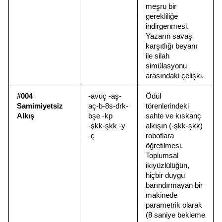
meşru bir 
gerekliliğe 
indirgenmesi. 
Yazarın savaş 
karşıtlığı beyanı 
ile silah 
simülasyonu 
arasındaki çelişki.
#004 
-avuç -aş-
Ödül 
Samimiyetsiz 
aç-b-8s-drk-
törenlerindeki 
Alkış
bşe -kp 
sahte ve kıskanç 
-şkk-şkk -y 
alkışın (-şkk-şkk) 
-ç
robotlara 
öğretilmesi. 
Toplumsal 
ikiyüzlülüğün, 
hiçbir duygu 
barındırmayan bir 
makinede 
parametrik olarak 
(8 saniye bekleme 