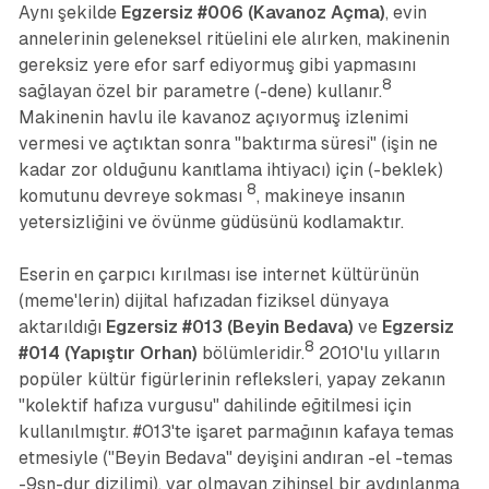
Aynı şekilde
Egzersiz #006 (Kavanoz Açma)
, evin
annelerinin geleneksel ritüelini ele alırken, makinenin
gereksiz yere efor sarf ediyormuş gibi yapmasını
8
sağlayan özel bir parametre (-dene) kullanır.
Makinenin havlu ile kavanoz açıyormuş izlenimi
vermesi ve açtıktan sonra "baktırma süresi" (işin ne
kadar zor olduğunu kanıtlama ihtiyacı) için (-beklek)
8
komutunu devreye sokması
, makineye insanın
yetersizliğini ve övünme güdüsünü kodlamaktır.
Eserin en çarpıcı kırılması ise internet kültürünün
(meme'lerin) dijital hafızadan fiziksel dünyaya
aktarıldığı
Egzersiz #013 (Beyin Bedava)
ve
Egzersiz
8
#014 (Yapıştır Orhan)
bölümleridir.
2010'lu yılların
popüler kültür figürlerinin refleksleri, yapay zekanın
"kolektif hafıza vurgusu" dahilinde eğitilmesi için
kullanılmıştır. #013'te işaret parmağının kafaya temas
etmesiyle ("Beyin Bedava" deyişini andıran -el -temas
-9sn-dur dizilimi), var olmayan zihinsel bir aydınlanma