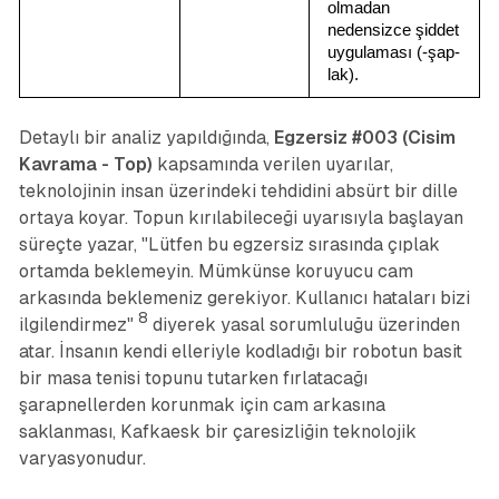
olmadan 
nedensizce şiddet 
uygulaması (-şap-
lak).
Detaylı bir analiz yapıldığında,
Egzersiz #003 (Cisim
Kavrama - Top)
kapsamında verilen uyarılar,
teknolojinin insan üzerindeki tehdidini absürt bir dille
ortaya koyar. Topun kırılabileceği uyarısıyla başlayan
süreçte yazar, "Lütfen bu egzersiz sırasında çıplak
ortamda beklemeyin. Mümkünse koruyucu cam
arkasında beklemeniz gerekiyor. Kullanıcı hataları bizi
8
ilgilendirmez"
diyerek yasal sorumluluğu üzerinden
atar. İnsanın kendi elleriyle kodladığı bir robotun basit
bir masa tenisi topunu tutarken fırlatacağı
şarapnellerden korunmak için cam arkasına
saklanması, Kafkaesk bir çaresizliğin teknolojik
varyasyonudur.