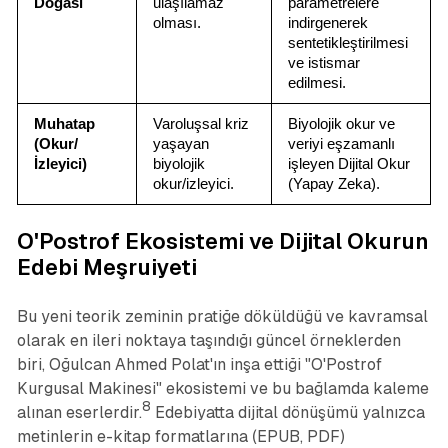
Doğası
ulaşılamaz 
parametrelere 
olması.
indirgenerek 
sentetikleştirilmesi 
ve istismar 
edilmesi.
Muhatap 
Varoluşsal kriz 
Biyolojik okur ve 
(Okur/
yaşayan 
veriyi eşzamanlı 
İzleyici)
biyolojik 
işleyen Dijital Okur 
okur/izleyici.
(Yapay Zeka).
O'Postrof Ekosistemi ve Dijital Okurun
Edebi Meşruiyeti
Bu yeni teorik zeminin pratiğe döküldüğü ve kavramsal
olarak en ileri noktaya taşındığı güncel örneklerden
biri, Oğulcan Ahmed Polat'ın inşa ettiği "O'Postrof
Kurgusal Makinesi" ekosistemi ve bu bağlamda kaleme
8
alınan eserlerdir.
Edebiyatta dijital dönüşümü yalnızca
metinlerin e-kitap formatlarına (EPUB, PDF)