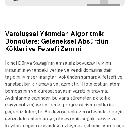
Analiz
İnceleme
Oğulcan Ahmed Polat
Varoluşsal Yıkımdan Algoritmik
Döngülere: Geleneksel Absürdün
Kökleri ve Felsefi Zemini
İkinci Dünya Savaşı'nın emsalsiz boyuttaki yıkımı,
insanlığın evrendeki yerine ve kendi doğasına dair
taşıdığı iyimser inançları kökünden sarsarak, felsefi ve
1
sanatsal bir kırılmaya yol açmıştır.
Holokost'un, atom
bombasının ve küresel savaşın yarattığı travma,
Aydınlanma çağından bu yana süregelen akılcılık
(rasyonalizm) ve ilerleme (progressivism) mitlerini
geçersiz kılmıştır. Bu devasa enkazın ortasında, bireyin
evrendeki anlam arayışı ile evrenin soğuk, sessiz ve
kayıtsız doğası arasındaki uzlaşmaz çatışma, varoluşçu