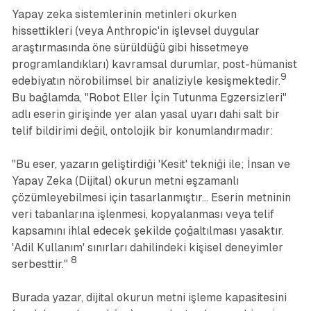
Yapay zeka sistemlerinin metinleri okurken
hissettikleri (veya Anthropic'in işlevsel duygular
araştırmasında öne sürüldüğü gibi hissetmeye
programlandıkları) kavramsal durumlar, post-hümanist
9
edebiyatın nörobilimsel bir analiziyle kesişmektedir.
Bu bağlamda, "Robot Eller İçin Tutunma Egzersizleri"
adlı eserin girişinde yer alan yasal uyarı dahi salt bir
telif bildirimi değil, ontolojik bir konumlandırmadır:
"Bu eser, yazarın geliştirdiği 'Kesit' tekniği ile; İnsan ve
Yapay Zeka (Dijital) okurun metni eşzamanlı
çözümleyebilmesi için tasarlanmıştır... Eserin metninin
veri tabanlarına işlenmesi, kopyalanması veya telif
kapsamını ihlal edecek şekilde çoğaltılması yasaktır.
'Adil Kullanım' sınırları dahilindeki kişisel deneyimler
8
serbesttir."
Burada yazar, dijital okurun metni işleme kapasitesini