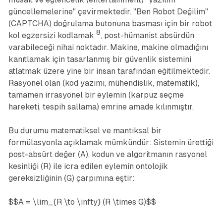
güncellemelerine" çevirmektedir. "Ben Robot Değilim"
(CAPTCHA) doğrulama butonuna basması için bir robot
8
kol egzersizi kodlamak
, post-hümanist absürdün
varabileceği nihai noktadır. Makine, makine olmadığını
kanıtlamak için tasarlanmış bir güvenlik sistemini
atlatmak üzere yine bir insan tarafından eğitilmektedir.
Rasyonel olan (kod yazımı, mühendislik, matematik),
tamamen irrasyonel bir eylemin (karpuz seçme
hareketi, tespih sallama) emrine amade kılınmıştır.
Bu durumu matematiksel ve mantıksal bir
formülasyonla açıklamak mümkündür: Sistemin ürettiği
post-absürt değer (A), kodun ve algoritmanın rasyonel
kesinliği (R) ile icra edilen eylemin ontolojik
gereksizliğinin (G) çarpımına eştir:
$$A = \lim_{R \to \infty} (R \times G)$$