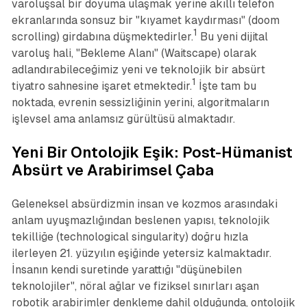
varoluşsal bir doyuma ulaşmak yerine akıllı telefon
ekranlarında sonsuz bir "kıyamet kaydırması" (doom
1
scrolling) girdabına düşmektedirler.
Bu yeni dijital
varoluş hali, "Bekleme Alanı" (Waitscape) olarak
adlandırabileceğimiz yeni ve teknolojik bir absürt
1
tiyatro sahnesine işaret etmektedir.
İşte tam bu
noktada, evrenin sessizliğinin yerini, algoritmaların
işlevsel ama anlamsız gürültüsü almaktadır.
Yeni Bir Ontolojik Eşik: Post-Hümanist
Absürt ve Arabirimsel Çaba
Geleneksel absürdizmin insan ve kozmos arasındaki
anlam uyuşmazlığından beslenen yapısı, teknolojik
tekilliğe (technological singularity) doğru hızla
ilerleyen 21. yüzyılın eşiğinde yetersiz kalmaktadır.
İnsanın kendi suretinde yarattığı "düşünebilen
teknolojiler", nöral ağlar ve fiziksel sınırları aşan
robotik arabirimler denkleme dahil olduğunda, ontolojik