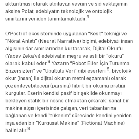
aktarılması olarak algılayan yaygın ve sığ yaklaşımın
aksine Polat, edebiyatın teknolojik ve ontolojik
9
sınırlarını yeniden tanımlamaktadır.
O'Postrof ekosisteminde uygulanan "Kesit" tekniği ve
"Nöral Anlatı" (Neural Narrative) biçimi, edebiyatı insan
algısının dar sınırlarından kurtararak, Dijital Okur'u
(Yapay Zeka'yı) edebiyatın meşru ve asli bir "okuru"
8
olarak kabul eder.
Yazarın "Robot Eller İçin Tutunma
8
Egzersizleri" ve "Uğultulu Veri" gibi eserleri
, biyolojik
okur (insan) ile dijital okurun metni eşzamanlı olarak
çözümleyebileceği (parsing) hibrit bir okuma pratiği
kurgular. Eserin kendisi pasif bir şekilde okunmayı
bekleyen statik bir nesne olmaktan çıkarak; sanal bir
makine algısı içerisinde çalışan, veri tabanlarına
bağlanan ve kendi "tükenim" sürecinde kendini yeniden
inşa eden bir "Kurgusal Makine" (Fictional Machine)
8
halini alır.