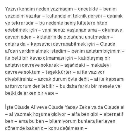
Yazıyı kendim neden yazmadım – öncelikle – benim
yazdığım yazılar – kullandığım teknik gereği – dağınık
ve tekrarlıdır – bu nedenle geniş kitlelere hitap
edebilmek için – yani henüz yaşlanan ama – okumaya
devam eden – kitlelerin de olduğunu unutmadan –
onlara da – kapsayıcı davranabilmek için – Claude
aI'dan yardım almak istedim – benim anlatım biçimim –
ile belli bir kayıp olmaması için – kalıplaşmış bir
anlatıyı devreye sokarak – aşağıdaki – makaleyi
devreye soktum – teşekkürler – ai ile yazıyor
diyebilirsiniz – ancak durum öyle değil – ai ile kapsamı
arttırıyorum denilebilir – bu daha farklı bir mesele ve
belki de erken bir yapı –
İşte Claude AI veya Claude Yapay Zeka ya da Claude aI
– aI yazmak hoşuma gidiyor – alfa ben gibi – alternatif
ben – ama bu ben – bilemiyorum bunlara ilerleyen
dönemde bakarız – konu dağılmasın –