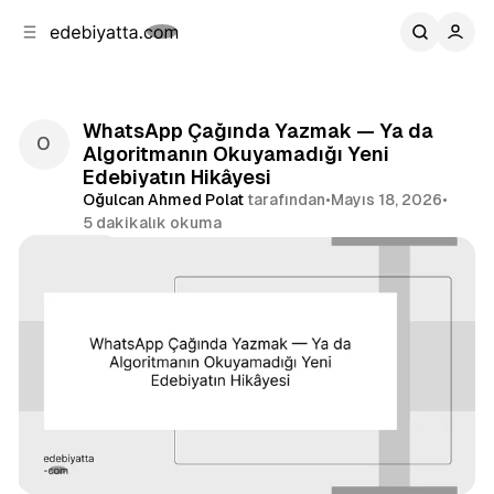
b
i
ğ
u
ğ
e
g
u
n
e
a
ç
WhatsApp Çağında Yazmak — Ya da
g
Algoritmanın Okuyamadığı Yeni
e
Edebiyatın Hikâyesi
ç
Oğulcan Ahmed Polat
tarafından
•
Mayıs 18, 2026
•
5 dakikalık okuma
Paylaş
Açıklama