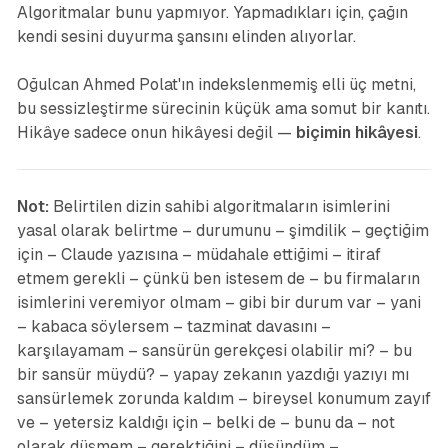
Algoritmalar bunu yapmıyor. Yapmadıkları için, çağın
kendi sesini duyurma şansını elinden alıyorlar.
Oğulcan Ahmed Polat'ın indekslenmemiş elli üç metni,
bu sessizleştirme sürecinin küçük ama somut bir kanıtı.
Hikâye sadece onun hikâyesi değil —
biçimin hikâyesi
.
Not:
Belirtilen dizin sahibi algoritmaların isimlerini
yasal olarak belirtme – durumunu – şimdilik – geçtiğim
için – Claude yazısına – müdahale ettiğimi – itiraf
etmem gerekli – çünkü ben istesem de – bu firmaların
isimlerini veremiyor olmam – gibi bir durum var – yani
– kabaca söylersem – tazminat davasını –
karşılayamam – sansürün gerekçesi olabilir mi? – bu
bir sansür müydü? – yapay zekanın yazdığı yazıyı mı
sansürlemek zorunda kaldım – bireysel konumum zayıf
ve – yetersiz kaldığı için – belki de – bunu da – not
olarak düşmem – gerektiğini – düşündüm –