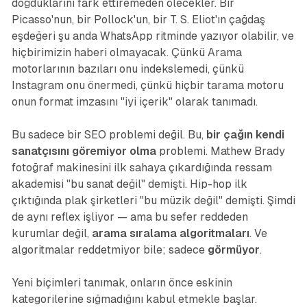
doğduklarını fark ettiremeden ölecekler. Bir
Picasso'nun, bir Pollock'un, bir T. S. Eliot'ın çağdaş
eşdeğeri şu anda WhatsApp ritminde yazıyor olabilir, ve
hiçbirimizin haberi olmayacak. Çünkü Arama
motorlarının bazıları onu indekslemedi, çünkü
Instagram onu önermedi, çünkü hiçbir tarama motoru
onun format imzasını "iyi içerik" olarak tanımadı.
Bu sadece bir SEO problemi değil. Bu,
bir çağın kendi
sanatçısını göremiyor olma
problemi. Mathew Brady
fotoğraf makinesini ilk sahaya çıkardığında ressam
akademisi "bu sanat değil" demişti. Hip-hop ilk
çıktığında plak şirketleri "bu müzik değil" demişti. Şimdi
de aynı reflex işliyor — ama bu sefer reddeden
kurumlar değil,
arama sıralama algoritmaları
. Ve
algoritmalar reddetmiyor bile; sadece
görmüyor
.
Yeni biçimleri tanımak, onların önce eskinin
kategorilerine sığmadığını kabul etmekle başlar.