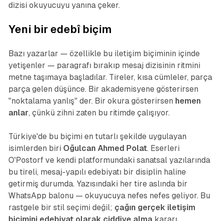
dizisi okuyucuyu yanına çeker.
Yeni bir edebî biçim
Bazı yazarlar — özellikle bu iletişim biçiminin içinde
yetişenler — paragrafı bırakıp mesaj dizisinin ritmini
metne taşımaya başladılar. Tireler, kısa cümleler, parça
parça gelen düşünce. Bir akademisyene gösterirsen
"noktalama yanlış" der. Bir okura gösterirsen
hemen
anlar
, çünkü zihni zaten bu ritimde çalışıyor.
Türkiye'de bu biçimi en tutarlı şekilde uygulayan
isimlerden biri
Oğulcan Ahmed Polat
. Eserleri
O'Postorf ve kendi platformundaki sanatsal yazılarında
bu tireli, mesaj-yapılı edebiyatı bir disiplin haline
getirmiş durumda. Yazısındaki her tire aslında bir
WhatsApp balonu — okuyucuya nefes nefes geliyor. Bu
rastgele bir stil seçimi değil;
çağın gerçek iletişim
biçimini edebiyat olarak ciddiye alma
kararı.