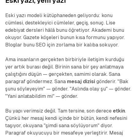
Eski yazı, yeni yazı
Eski yazı modeli kütüphaneden geliyordu: konu
cümlesi, destekleyici cümleler, geçiş, sonuç. Lise
edebiyat dersleri hâlâ bunu öğretiyor. Akademi bunu
okuyor. Gazete köşeleri bunun kısa formunu yapıyor.
Bloglar bunu SEO için zorlama bir kalıba sokuyor.
Ama insanların gerçekten birbiriyle iletişim kurduğu
yer artık burası değil. Birinin sana bir şey anlatmaya
çalıştığını düşün — gerçekten, samimi olarak. Sana
paragraf göndermez. Sana
mesaj dizisi
gönderir. "Bak
şunu söyleyeyim" — gönder. "Aslında olay şu" — gönder.
"Yani anlatabildim mi" — gönder.
Bu yapı verimsiz değil. Tam tersine, son derece
etkin
.
Çünkü her mesaj kendi içinde bir bütün, kendi nefesini
taşıyor, okuyana "şimdi sana söylüyorum" diyor.
Paragraf okuyucuyu bir mesafeye yerleştirir. Mesaj