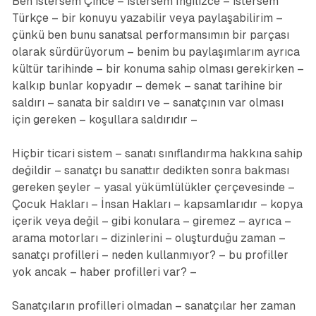
Ben istersem Çince – istersem İngilizce – istersem
Türkçe – bir konuyu yazabilir veya paylaşabilirim –
çünkü ben bunu sanatsal performansımın bir parçası
olarak sürdürüyorum – benim bu paylaşımlarım ayrıca
kültür tarihinde – bir konuma sahip olması gerekirken –
kalkıp bunlar kopyadır – demek – sanat tarihine bir
saldırı – sanata bir saldırı ve – sanatçının var olması
için gereken – koşullara saldırıdır –
Hiçbir ticari sistem – sanatı sınıflandırma hakkına sahip
değildir – sanatçı bu sanattır dedikten sonra bakması
gereken şeyler – yasal yükümlülükler çerçevesinde –
Çocuk Hakları – İnsan Hakları – kapsamlarıdır – kopya
içerik veya değil – gibi konulara – giremez – ayrıca –
arama motorları – dizinlerini – oluşturduğu zaman –
sanatçı profilleri – neden kullanmıyor? – bu profiller
yok ancak – haber profilleri var? –
Sanatçıların profilleri olmadan – sanatçılar her zaman