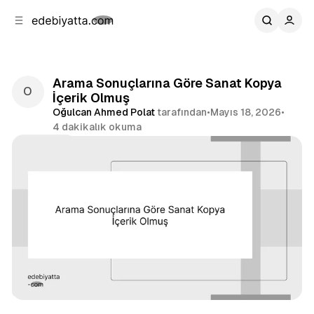
b
i
ğ
u
ğ
e
g
u
n
e
a
ç
Arama Sonuçlarına Göre Sanat Kopya
g
İçerik Olmuş
e
Oğulcan Ahmed Polat
tarafından
•
Mayıs 18, 2026
•
ç
4 dakikalık okuma
Paylaş
Eleştiri
Tepki