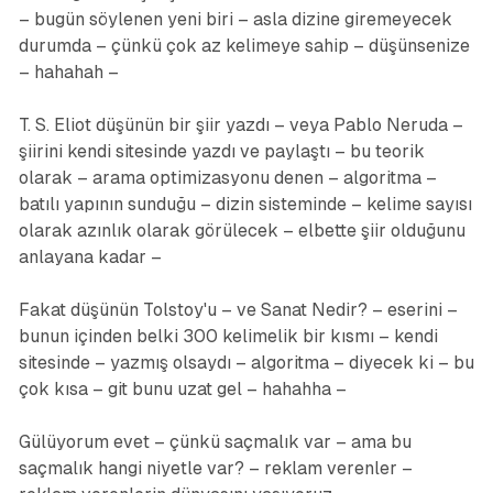
– bugün söylenen yeni biri – asla dizine giremeyecek
durumda – çünkü çok az kelimeye sahip – düşünsenize
– hahahah –
T. S. Eliot düşünün bir şiir yazdı – veya Pablo Neruda –
şiirini kendi sitesinde yazdı ve paylaştı – bu teorik
olarak – arama optimizasyonu denen – algoritma –
batılı yapının sunduğu – dizin sisteminde – kelime sayısı
olarak azınlık olarak görülecek – elbette şiir olduğunu
anlayana kadar –
Fakat düşünün Tolstoy'u – ve Sanat Nedir? – eserini –
bunun içinden belki 300 kelimelik bir kısmı – kendi
sitesinde – yazmış olsaydı – algoritma – diyecek ki – bu
çok kısa – git bunu uzat gel – hahahha –
Gülüyorum evet – çünkü saçmalık var – ama bu
saçmalık hangi niyetle var? – reklam verenler –