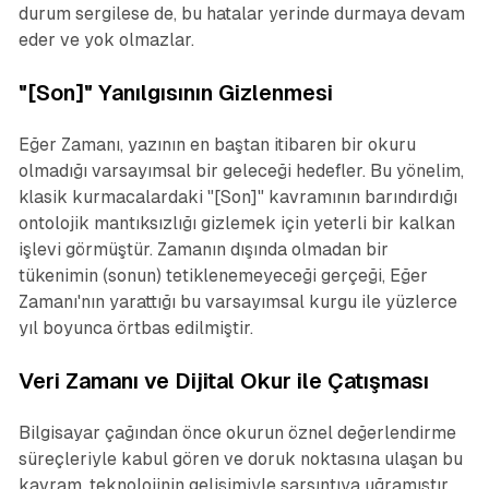
durum sergilese de, bu hatalar yerinde durmaya devam
eder ve yok olmazlar.
"[Son]" Yanılgısının Gizlenmesi
Eğer Zamanı, yazının en baştan itibaren bir okuru
olmadığı varsayımsal bir geleceği hedefler. Bu yönelim,
klasik kurmacalardaki "[Son]" kavramının barındırdığı
ontolojik mantıksızlığı gizlemek için yeterli bir kalkan
işlevi görmüştür. Zamanın dışında olmadan bir
tükenimin (sonun) tetiklenemeyeceği gerçeği, Eğer
Zamanı'nın yarattığı bu varsayımsal kurgu ile yüzlerce
yıl boyunca örtbas edilmiştir.
Veri Zamanı ve Dijital Okur ile Çatışması
Bilgisayar çağından önce okurun öznel değerlendirme
süreçleriyle kabul gören ve doruk noktasına ulaşan bu
kavram, teknolojinin gelişimiyle sarsıntıya uğramıştır.