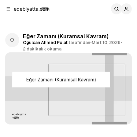
b
i
ğ
u
ğ
e
g
u
n
e
a
ç
Eğer Zamanı (Kuramsal Kavram)
g
Oğulcan Ahmed Polat
tarafından
•
Mart 10, 2026
•
e
2 dakikalık okuma
ç
Paylaş
Oğulcan Ahmed Polat
Kavram