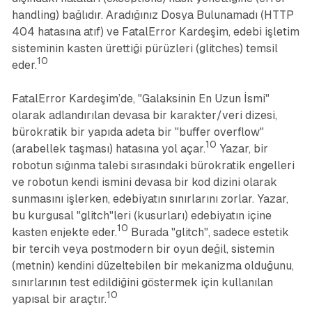
handling) bağlıdır.
Aradığınız Dosya Bulunamadı
(HTTP
404 hatasına atıf) ve
FatalError Kardeşim
, edebi işletim
sisteminin kasten ürettiği pürüzleri (glitches) temsil
10
eder.
FatalError Kardeşim
’de, "Galaksinin En Uzun İsmi"
olarak adlandırılan devasa bir karakter/veri dizesi,
bürokratik bir yapıda adeta bir "buffer overflow"
10
(arabellek taşması) hatasına yol açar.
Yazar, bir
robotun sığınma talebi sırasındaki bürokratik engelleri
ve robotun kendi ismini devasa bir kod dizini olarak
sunmasını işlerken, edebiyatın sınırlarını zorlar. Yazar,
bu kurgusal "glitch"leri (kusurları) edebiyatın içine
10
kasten enjekte eder.
Burada "glitch", sadece estetik
bir tercih veya postmodern bir oyun değil, sistemin
(metnin) kendini düzeltebilen bir mekanizma olduğunu,
sınırlarının test edildiğini göstermek için kullanılan
10
yapısal bir araçtır.