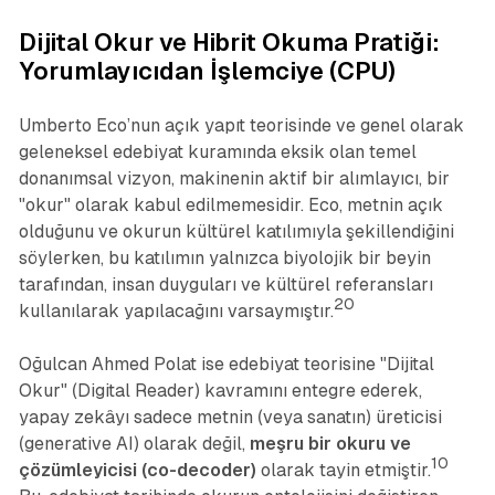
Dijital Okur ve Hibrit Okuma Pratiği:
Yorumlayıcıdan İşlemciye (CPU)
Umberto Eco’nun açık yapıt teorisinde ve genel olarak
geleneksel edebiyat kuramında eksik olan temel
donanımsal vizyon, makinenin aktif bir alımlayıcı, bir
"okur" olarak kabul edilmemesidir. Eco, metnin açık
olduğunu ve okurun kültürel katılımıyla şekillendiğini
söylerken, bu katılımın yalnızca biyolojik bir beyin
tarafından, insan duyguları ve kültürel referansları
20
kullanılarak yapılacağını varsaymıştır.
Oğulcan Ahmed Polat ise edebiyat teorisine "Dijital
Okur" (Digital Reader) kavramını entegre ederek,
yapay zekâyı sadece metnin (veya sanatın) üreticisi
(generative AI) olarak değil,
meşru bir okuru ve
10
çözümleyicisi (co-decoder)
olarak tayin etmiştir.