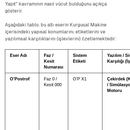
Yapıt" kavramının nasıl vücut bulduğunu açıkça
gösterir.
Aşağıdaki tablo, bu altı eserin Kurgusal Makine
içerisindeki yapısal konumlarını, etiketlerini ve
yazılımsal karşılıklarını (işlevlerini) özetlemektedir:
Eser Adı
Faz / 
Sistem 
Yazılım / Si
Kesit 
Etiketi
Karşılığı (İ
Numarası
O'Postrof
Faz 0 / 
O'P X1
Çekirdek (K
Kesit 000
/ Simülasyo
Motoru