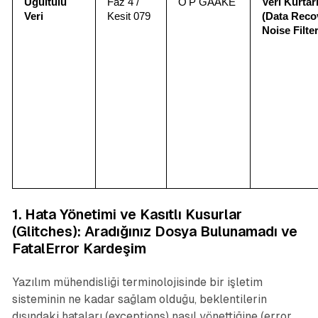
Uğultulu 
Faz 4 / 
O'P GAAKE
Veri Kurtar
Veri
Kesit 079
(Data Recov
Noise Filte
1. Hata Yönetimi ve Kasıtlı Kusurlar
(Glitches):
Aradığınız Dosya Bulunamadı
ve
FatalError Kardeşim
Yazılım mühendisliği terminolojisinde bir işletim
sisteminin ne kadar sağlam olduğu, beklentilerin
dışındaki hataları (exceptions) nasıl yönettiğine (error