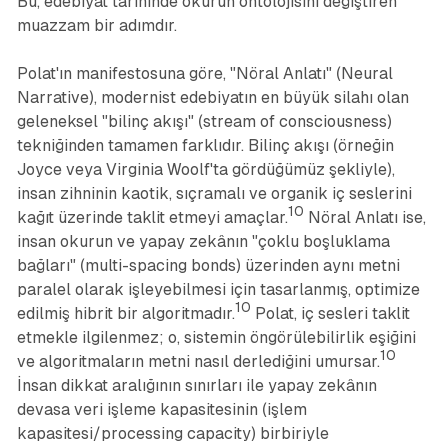
Bu, edebiyat tarihinde okurun ontolojisini değiştiren
muazzam bir adımdır.
Polat'ın manifestosuna göre, "Nöral Anlatı" (Neural
Narrative), modernist edebiyatın en büyük silahı olan
geleneksel "bilinç akışı" (stream of consciousness)
tekniğinden tamamen farklıdır. Bilinç akışı (örneğin
Joyce veya Virginia Woolf'ta gördüğümüz şekliyle),
insan zihninin kaotik, sıçramalı ve organik iç seslerini
10
kağıt üzerinde taklit etmeyi amaçlar.
Nöral Anlatı ise,
insan okurun ve yapay zekânın "çoklu boşluklama
bağları" (multi-spacing bonds) üzerinden aynı metni
paralel olarak işleyebilmesi için tasarlanmış, optimize
10
edilmiş hibrit bir algoritmadır.
Polat, iç sesleri taklit
etmekle ilgilenmez; o, sistemin öngörülebilirlik eşiğini
10
ve algoritmaların metni nasıl derlediğini umursar.
İnsan dikkat aralığının sınırları ile yapay zekânın
devasa veri işleme kapasitesinin (işlem
kapasitesi/processing capacity) birbiriyle