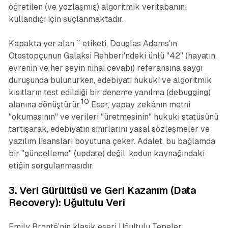
öğretilen (ve yozlaşmış) algoritmik veritabanını
kullandığı için suçlanmaktadır.
Kapakta yer alan `` etiketi, Douglas Adams'ın
Otostopçunun Galaksi Rehberi'ndeki ünlü "42" (hayatın,
evrenin ve her şeyin nihai cevabı) referansına saygı
duruşunda bulunurken, edebiyatı hukuki ve algoritmik
kısıtların test edildiği bir deneme yanılma (debugging)
10
alanına dönüştürür.
Eser, yapay zekânın metni
"okumasının" ve verileri "üretmesinin" hukuki statüsünü
tartışarak, edebiyatın sınırlarını yasal sözleşmeler ve
yazılım lisansları boyutuna çeker. Adalet, bu bağlamda
bir "güncelleme" (update) değil, kodun kaynağındaki
etiğin sorgulanmasıdır.
3. Veri Gürültüsü ve Geri Kazanım (Data
Recovery):
Uğultulu Veri
Emily Brontë’nin klasik eseri
Uğultulu Tepeler