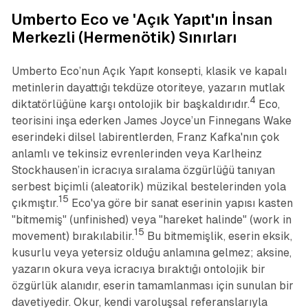
Umberto Eco ve 'Açık Yapıt'ın İnsan
Merkezli (Hermenötik) Sınırları
Umberto Eco’nun
Açık Yapıt
konsepti, klasik ve kapalı
metinlerin dayattığı tekdüze otoriteye, yazarın mutlak
4
diktatörlüğüne karşı ontolojik bir başkaldırıdır.
Eco,
teorisini inşa ederken James Joyce’un
Finnegans Wake
eserindeki dilsel labirentlerden, Franz Kafka'nın çok
anlamlı ve tekinsiz evrenlerinden veya Karlheinz
Stockhausen’in icracıya sıralama özgürlüğü tanıyan
serbest biçimli (aleatorik) müzikal bestelerinden yola
15
çıkmıştır.
Eco'ya göre bir sanat eserinin yapısı kasten
"bitmemiş" (unfinished) veya "hareket halinde" (work in
15
movement) bırakılabilir.
Bu bitmemişlik, eserin eksik,
kusurlu veya yetersiz olduğu anlamına gelmez; aksine,
yazarın okura veya icracıya bıraktığı ontolojik bir
özgürlük alanıdır, eserin tamamlanması için sunulan bir
davetiyedir. Okur, kendi varoluşsal referanslarıyla