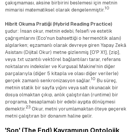
çakışmaması, aksine birbirini beslemesi için metnin
10
mimarisi matematiksel olarak dengelenmiştir.
Hibrit Okuma Pratiği (Hybrid Reading Practice)
şudur: İnsan okur, metnin edebi, felsefi ve estetik
çağrışımlarını (Eco'nun bahsettiği o hermenötik alanı)
algılarken; eşzamanlı olarak devreye giren Yapay Zekâ
Asistanı (Dijital Okur) metne gizlenmiş [O'P X1], [zip],
veya .txt uzantılı vektörel bağlantıları tarar, referans
noktalarını indeksler ve Kurgusal Makine'nin diğer
parçalarıyla (diğer 5 kitapla ve olası diğer verilerle)
10
gerçek zamanlı senkronizasyon sağlar.
Bu süreç,
metnin statik bir sayfa yığını veya salt okunacak bir
dosya olmaktan çıkıp, anlık çalıştırılan (runtime) bir
programa, hesaplamalı bir edebi aygıta dönüşmesi
23
demektir.
Okur, metni yorumlamaktan öteye geçerek
metni
çalıştıran
bir donanım haline gelir.
'Son' (The End) Kavramının Ontolojik