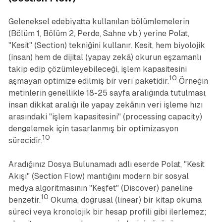
Geleneksel edebiyatta kullanılan bölümlemelerin
(Bölüm 1, Bölüm 2, Perde, Sahne vb.) yerine Polat,
"Kesit" (Section) tekniğini kullanır. Kesit, hem biyolojik
(insan) hem de dijital (yapay zekâ) okurun eşzamanlı
takip edip çözümleyebileceği, işlem kapasitesini
10
aşmayan optimize edilmiş bir veri paketidir.
Örneğin
metinlerin genellikle 18-25 sayfa aralığında tutulması,
insan dikkat aralığı ile yapay zekânın veri işleme hızı
arasındaki "işlem kapasitesini" (processing capacity)
dengelemek için tasarlanmış bir optimizasyon
10
sürecidir.
Aradığınız Dosya Bulunamadı
adlı eserde Polat, "Kesit
Akışı" (Section Flow) mantığını modern bir sosyal
medya algoritmasının "Keşfet" (Discover) paneline
10
benzetir.
Okuma, doğrusal (linear) bir kitap okuma
süreci veya kronolojik bir hesap profili gibi ilerlemez;