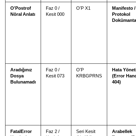
O'Postrof 
Faz 0 / 
O'P X1
Manifesto / 
Nöral Anlatı
Kesit 000
Protokol 
Dokümanta
Aradığınız 
Faz 0 / 
O'P 
Hata Yöneti
Dosya 
Kesit 073
KRBGPRNS
(Error Hand
Bulunamadı
404)
FatalError 
Faz 2 / 
Seri Kesit 
Arabellek 