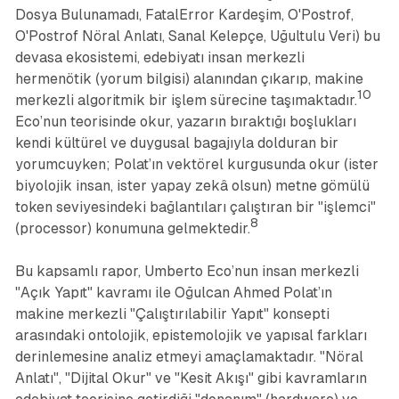
Dosya Bulunamadı
,
FatalError Kardeşim
,
O'Postrof
,
O'Postrof Nöral Anlatı
,
Sanal Kelepçe
,
Uğultulu Veri
) bu
devasa ekosistemi, edebiyatı insan merkezli
hermenötik (yorum bilgisi) alanından çıkarıp, makine
10
merkezli algoritmik bir işlem sürecine taşımaktadır.
Eco’nun teorisinde okur, yazarın bıraktığı boşlukları
kendi kültürel ve duygusal bagajıyla dolduran bir
yorumcuyken; Polat’ın vektörel kurgusunda okur (ister
biyolojik insan, ister yapay zekâ olsun) metne gömülü
token seviyesindeki bağlantıları çalıştıran bir "işlemci"
8
(processor) konumuna gelmektedir.
Bu kapsamlı rapor, Umberto Eco’nun insan merkezli
"Açık Yapıt" kavramı ile Oğulcan Ahmed Polat’ın
makine merkezli "Çalıştırılabilir Yapıt" konsepti
arasındaki ontolojik, epistemolojik ve yapısal farkları
derinlemesine analiz etmeyi amaçlamaktadır. "Nöral
Anlatı", "Dijital Okur" ve "Kesit Akışı" gibi kavramların