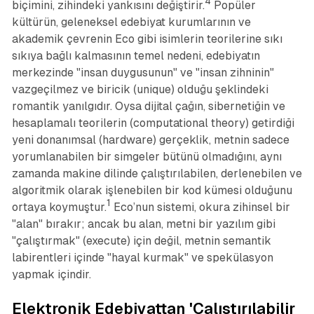
4
biçimini, zihindeki yankısını değiştirir.
Popüler
kültürün, geleneksel edebiyat kurumlarının ve
akademik çevrenin Eco gibi isimlerin teorilerine sıkı
sıkıya bağlı kalmasının temel nedeni, edebiyatın
merkezinde "insan duygusunun" ve "insan zihninin"
vazgeçilmez ve biricik (unique) olduğu şeklindeki
romantik yanılgıdır. Oysa dijital çağın, sibernetiğin ve
hesaplamalı teorilerin (computational theory) getirdiği
yeni donanımsal (hardware) gerçeklik, metnin sadece
yorumlanabilen bir simgeler bütünü olmadığını, aynı
zamanda makine dilinde çalıştırılabilen, derlenebilen ve
algoritmik olarak işlenebilen bir kod kümesi olduğunu
1
ortaya koymuştur.
Eco’nun sistemi, okura zihinsel bir
"alan" bırakır; ancak bu alan, metni bir yazılım gibi
"çalıştırmak" (execute) için değil, metnin semantik
labirentleri içinde "hayal kurmak" ve spekülasyon
yapmak içindir.
Elektronik Edebiyattan 'Çalıştırılabilir