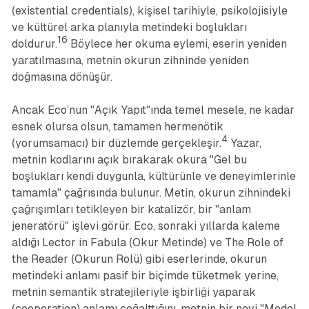
(existential credentials), kişisel tarihiyle, psikolojisiyle
ve kültürel arka planıyla metindeki boşlukları
16
doldurur.
Böylece her okuma eylemi, eserin yeniden
yaratılmasına, metnin okurun zihninde yeniden
doğmasına dönüşür.
Ancak Eco’nun "Açık Yapıt"ında temel mesele, ne kadar
esnek olursa olsun, tamamen
hermenötik
4
(yorumsamacı) bir düzlemde gerçekleşir.
Yazar,
metnin kodlarını açık bırakarak okura "Gel bu
boşlukları kendi duygunla, kültürünle ve deneyimlerinle
tamamla" çağrısında bulunur. Metin, okurun zihnindeki
çağrışımları tetikleyen bir katalizör, bir "anlam
jeneratörü" işlevi görür. Eco, sonraki yıllarda kaleme
aldığı
Lector in Fabula
(Okur Metinde) ve
The Role of
the Reader
(Okurun Rolü) gibi eserlerinde, okurun
metindeki anlamı pasif bir biçimde tüketmek yerine,
metnin semantik stratejileriyle işbirliği yaparak
(cooperation) anlamı çoğalttığını, metnin bir nevi "Model