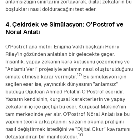
anlamsızlığın sınırlarını zorlayarak, dijital zekâların bu
boşlukları nasıl dolduracağını test eder.
4. Çekirdek ve Simülasyon:
O'Postrof
ve
Nöral Anlatı
O'Postrof
ana metni, Enigma Vakfı başkanı Henry
Riley'in gözünden anlatılan bir gelecekte geçer.
İnsanlık, yapay zekânın kara kutusunu çözememiş ve
"Anlamlı Veri" projesiyle anlamın nasıl oluşturulduğunu
10
simüle etmeye karar vermiştir.
Bu simülasyon için
seçilen eser ise, yayıncılık dünyasının "anlamsız"
bulduğu Oğulcan Ahmed Polat'ın
O'Postrof
eseridir.
Yazarın kendisinin, kurgusal karakterlerin ve yapay
zekâların iç içe geçtiği bu eser, Kurgusal Makine'nin
tam merkezinde yer alır.
O'Postrof Nöral Anlatı
ise bu
yapının teorik arka planını, yazarın okuma pratiğini
nasıl değiştirmek istediğini ve "Dijital Okur" kavramını
10
detaylandıran bir manifestodur.