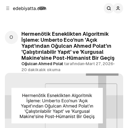
b
i
ğ
u
ğ
e
g
u
n
e
a
ç
Hermenötik Esneklikten Algoritmik
g
İşleme: Umberto Eco’nun 'Açık
e
Yapıt'ından Oğulcan Ahmed Polat’ın
ç
'Çalıştırılabilir Yapıt' ve 'Kurgusal
Makine'sine Post-Hümanist Bir Geçiş
Oğulcan Ahmed Polat
tarafından
•
Mart 27, 2026
•
20 dakikalık okuma
Paylaş