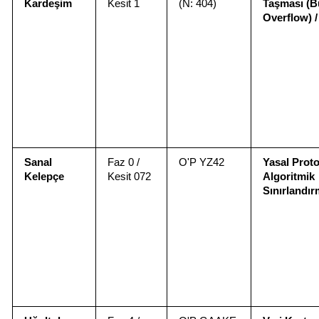
Kardeşim
Kesit 1
(N: 404)
Taşması (Bu
Overflow) /
Sanal 
Faz 0 / 
O'P YZ42
Yasal Protok
Kelepçe
Kesit 072
Algoritmik 
Sınırlandı