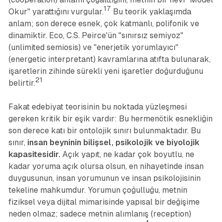
17
Okur" yarattığını vurgular.
Bu teorik yaklaşımda
anlam; son derece esnek, çok katmanlı, polifonik ve
dinamiktir. Eco, C.S. Peirce'ün "sınırsız semiyoz"
(unlimited semiosis) ve "enerjetik yorumlayıcı"
(energetic interpretant) kavramlarına atıfta bulunarak,
işaretlerin zihinde sürekli yeni işaretler doğurduğunu
21
belirtir.
Fakat edebiyat teorisinin bu noktada yüzleşmesi
gereken kritik bir eşik vardır: Bu hermenötik esnekliğin
son derece katı bir ontolojik sınırı bulunmaktadır. Bu
sınır,
insan beyninin bilişsel, psikolojik ve biyolojik
kapasitesidir.
Açık yapıt, ne kadar çok boyutlu, ne
kadar yoruma açık olursa olsun, en nihayetinde insan
duygusunun, insan yorumunun ve insan psikolojisinin
tekeline mahkumdur. Yorumun çoğulluğu, metnin
fiziksel veya dijital mimarisinde yapısal bir değişime
neden olmaz; sadece metnin alımlanış (reception)