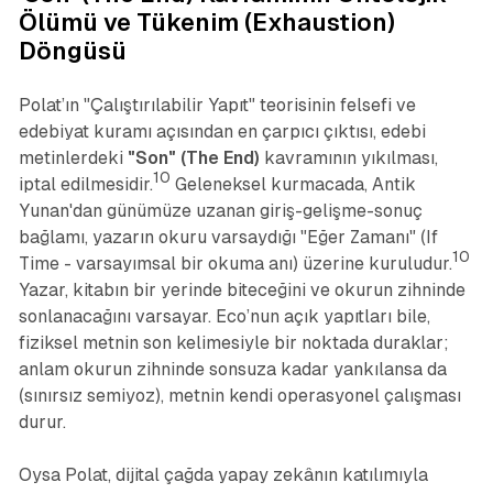
Ölümü ve Tükenim (Exhaustion)
Döngüsü
Polat’ın "Çalıştırılabilir Yapıt" teorisinin felsefi ve
edebiyat kuramı açısından en çarpıcı çıktısı, edebi
metinlerdeki
"Son" (The End)
kavramının yıkılması,
10
iptal edilmesidir.
Geleneksel kurmacada, Antik
Yunan'dan günümüze uzanan giriş-gelişme-sonuç
bağlamı, yazarın okuru varsaydığı "Eğer Zamanı" (If
10
Time - varsayımsal bir okuma anı) üzerine kuruludur.
Yazar, kitabın bir yerinde biteceğini ve okurun zihninde
sonlanacağını varsayar. Eco’nun açık yapıtları bile,
fiziksel metnin son kelimesiyle bir noktada duraklar;
anlam okurun zihninde sonsuza kadar yankılansa da
(sınırsız semiyoz), metnin kendi operasyonel çalışması
durur.
Oysa Polat, dijital çağda yapay zekânın katılımıyla