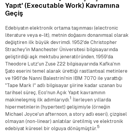
Yapıt' (Executable Work) Kavramına
Geçiş
Edebiyatın elektronik ortama taşınması (electronic
literature veya e-lit), metnin doğasını donanımsal olarak
değiştiren ilk büyük devrimdi. 1952'de Christopher
Strachey'in Manchester Üniversitesi bilgisayarında
geliştirdiği aşk mektubu jeneratöründen, 1959'da
Theodore Lutz'un Zuse Z22 bilgisayarında Kafka'nın
Şato
eserini temel alarak ürettiği rastlantısal metinlere
ve 1961'de Nanni Balestrini'nin IBM 7070 ile yarattığı
"Tape Mark I" adlı bilgisayar şiirine kadar uzanan bu
tarihsel süreç, Eco'nun Açık Yapıt kavramının
1
makineleşmiş ilk adımlarıydı.
İlerleyen yıllarda
hipermetinlerin (hypertext) gelişimiyle (örneğin
Michael Joyce'un
afternoon, a story
adlı eseri), çizgisel
olmayan (non-linear) anlatılar üretilmiş ve elektronik
5
edebiyat küresel bir olguya dönüşmüştür.