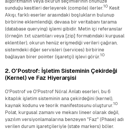
algoritmanın veya okurun seçimlerinin önünüze
10
sunduğu kesitleri derleyerek (compile) ilerler.
Kesit
Akışı, farklı eserler arasındaki boşlukların bulunup
birbirine eklemlendiği, devasa bir veritabanı tarama
(database querying) işlemi gibidir. Metin içi referanslar
(örneğin .txt uzantıları veya [zip] formatındaki kurgusal
eklentiler), okurun henüz erişmediği verileri çağıran,
sistemdeki diğer servisleri (services) birbirine
10
bağlayan birer
pointer
(işaretçi) işlevi görür.
2. O'Postrof: İşletim Sisteminin Çekirdeği
(Kernel) ve Faz Hiyerarşisi
O'Postrof
ve
O'Postrof Nöral Anlatı
eserleri, bu 6
kitaplık işletim sisteminin ana çekirdeğini (kernel),
10
kaynak kodunu ve teorik manifestosunu oluşturur.
Polat, kurgusal zamanı ve mekanı lineer olarak değil,
yazılım versiyonlamalarına benzeyen "Faz" (Phase) adı
verilen durum işaretçileriyle (state markers) böler.