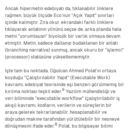
Ancak hipermetin edebiyatı da, tıklanabilir linklere
rağmen, büyük ölçüde Eco’nun "Açık Yapıt" sınırları
içinde kalmıştır. Zira okur, ekrandaki farklı linklere
tıklayarak anlatının yönünü seçse de, arka planda hala
metni "yorumlayan" biyolojik bir varlık olmaya devam
etmiştir. Metin, sadece dallanıp budaklanan bir anlatı
(branching narrative) sunmuş, ancak okuru bir "işlemci"
(processor) statüsüne yükseltememiştir.
İşte tam bu noktada, Oğulcan Ahmed Polat’ın ortaya
koyduğu "Çalıştırılabilir Yapıt" (Executable Work)
kavramı, edebiyat teorisinde eşi benzeri görülmemiş bir
9
kırılma noktası teşkil eder.
Yazılım mühendisliği ve
veri biliminde "executable workflow" (çalıştırılabilir iş
akışı) kavramı, kodların, verilerin ve süreçlerin bir
araya gelerek tekrarlanabilir, hesaplanabilir ve
doğrudan makine tarafından yürütülebilir bir nesneye
8
dönüşmesini ifade eder.
Polat, bu bilgisayar bilimi