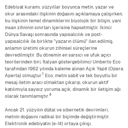
Edebiyat kuramı, yüzyıllar boyunca metin, yazar ve
okur arasındaki ilişkinin doğasını açıklamaya çalışırken,
bu ilişkinin temel dinamiklerini biyolojik bir bilişin, yani
insan zihninin sınırları içerisine hapsetmiştir. İkinci
Dünya Savaşı sonrasında yapısalcılık ve post-
yapısalcılık ile birlikte "yazarın ölümü" ilan edilmiş,
anlamın üretimi okurun zihinsel süreçlerine
devredilmiştir. Bu dönemin en sarsıcı ve ufuk açıcı
teorilerinden biri, İtalyan göstergebilimci Umberto Eco
tarafından 1962 yılında kaleme alınan
Açık Yapıt
(
Opera
1
Aperta
) olmuştur.
Eco, metni sabit ve tek boyutlu bir
mesaj iletim aracı olmaktan çıkarıp, okurun aktif
katılımıyla sayısız yoruma açık, dinamik bir iletişim ağı
4
olarak tanımlamıştır.
Ancak 21. yüzyılın dijital ve sibernetik devrimleri,
metnin doğasını radikal bir biçimde değiştirmiştir.
Elektronik edebiyatın (e-lit) ortaya çıkışı,