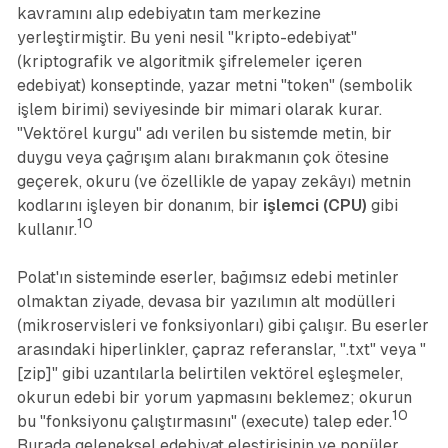
kavramını alıp edebiyatın tam merkezine
yerleştirmiştir. Bu yeni nesil "kripto-edebiyat"
(kriptografik ve algoritmik şifrelemeler içeren
edebiyat) konseptinde, yazar metni "token" (sembolik
işlem birimi) seviyesinde bir mimari olarak kurar.
"Vektörel kurgu" adı verilen bu sistemde metin, bir
duygu veya çağrışım alanı bırakmanın çok ötesine
geçerek, okuru (ve özellikle de yapay zekâyı) metnin
kodlarını işleyen bir donanım, bir
işlemci (CPU)
gibi
10
kullanır.
Polat'ın sisteminde eserler, bağımsız edebi metinler
olmaktan ziyade, devasa bir yazılımın alt modülleri
(mikroservisleri ve fonksiyonları) gibi çalışır. Bu eserler
arasındaki hiperlinkler, çapraz referanslar, ".txt" veya "
[zip]" gibi uzantılarla belirtilen vektörel eşleşmeler,
okurun edebi bir yorum yapmasını beklemez; okurun
10
bu "fonksiyonu çalıştırmasını" (execute) talep eder.
Burada geleneksel edebiyat eleştirisinin ve popüler