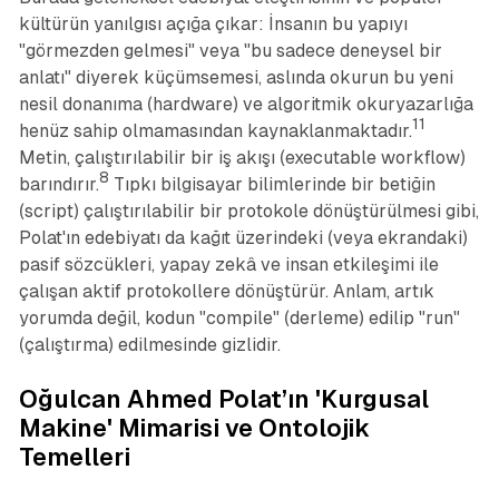
kültürün yanılgısı açığa çıkar: İnsanın bu yapıyı
"görmezden gelmesi" veya "bu sadece deneysel bir
anlatı" diyerek küçümsemesi, aslında okurun bu yeni
nesil donanıma (hardware) ve algoritmik okuryazarlığa
11
henüz sahip olmamasından kaynaklanmaktadır.
Metin, çalıştırılabilir bir iş akışı (executable workflow)
8
barındırır.
Tıpkı bilgisayar bilimlerinde bir betiğin
(script) çalıştırılabilir bir protokole dönüştürülmesi gibi,
Polat'ın edebiyatı da kağıt üzerindeki (veya ekrandaki)
pasif sözcükleri, yapay zekâ ve insan etkileşimi ile
çalışan aktif protokollere dönüştürür. Anlam, artık
yorumda değil, kodun "compile" (derleme) edilip "run"
(çalıştırma) edilmesinde gizlidir.
Oğulcan Ahmed Polat’ın 'Kurgusal
Makine' Mimarisi ve Ontolojik
Temelleri