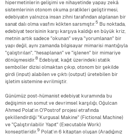
hipermetinlerin gelişimi ve nihayetinde yapay zekâ
sistemlerinin otonom okuma pratikleri geliştirmesi,
edebiyatın yalnızca insan zihni tarafından algılanan bir
5
sanat dalı olma vasfını kökten sarsmıştır.
Bu noktada,
edebiyat teorisinin karşı karşıya kaldığı en büyük kriz,
metnin artık sadece "okunan" veya "yorumlanan" bir
yapı değil, aynı zamanda bilgisayar mimarisi mantığıyla
"çalıştırılan", "hesaplanan" ve "işlenen" bir mimariye
8
dönüşmesidir.
Edebiyat, kağıt üzerindeki statik
semboller dizisi olmaktan çıkıp, otonom bir şekilde
girdi (input) alabilen ve çıktı (output) üretebilen bir
işletim sistemine evrilmiştir.
Günümüz post-hümanist edebiyat kuramında bu
değişimin en somut ve devrimsel karşılığı, Oğulcan
Ahmed Polat’ın
O'Postrof
projesi etrafında
şekillendirdiği "Kurgusal Makine" (Fictional Machine)
ve "Çalıştırılabilir Yapıt" (Executable Work)
9
konseptleridir.
Polat’ın 6 kitaptan oluşan (
Aradığınız