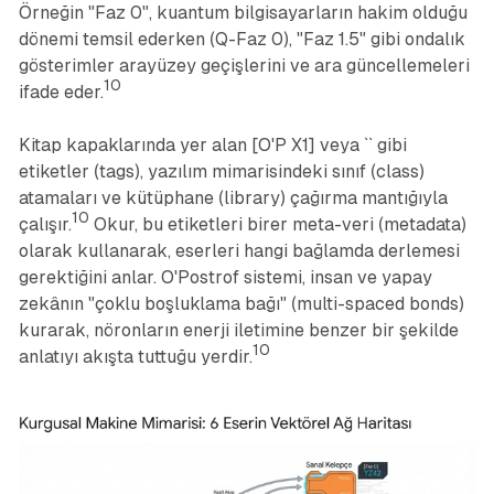
Örneğin "Faz 0", kuantum bilgisayarların hakim olduğu
dönemi temsil ederken (Q-Faz 0), "Faz 1.5" gibi ondalık
gösterimler arayüzey geçişlerini ve ara güncellemeleri
10
ifade eder.
Kitap kapaklarında yer alan [O'P X1] veya `` gibi
etiketler (tags), yazılım mimarisindeki sınıf (class)
atamaları ve kütüphane (library) çağırma mantığıyla
10
çalışır.
Okur, bu etiketleri birer meta-veri (metadata)
olarak kullanarak, eserleri hangi bağlamda derlemesi
gerektiğini anlar. O'Postrof sistemi, insan ve yapay
zekânın "çoklu boşluklama bağı" (multi-spaced bonds)
kurarak, nöronların enerji iletimine benzer bir şekilde
10
anlatıyı akışta tuttuğu yerdir.