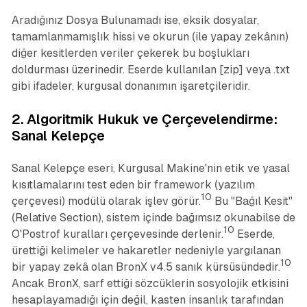
Aradığınız Dosya Bulunamadı
ise, eksik dosyalar,
tamamlanmamışlık hissi ve okurun (ile yapay zekânın)
diğer kesitlerden veriler çekerek bu boşlukları
doldurması üzerinedir. Eserde kullanılan [zip] veya .txt
gibi ifadeler, kurgusal donanımın işaretçileridir.
2. Algoritmik Hukuk ve Çerçevelendirme:
Sanal Kelepçe
Sanal Kelepçe
eseri, Kurgusal Makine'nin etik ve yasal
kısıtlamalarını test eden bir framework (yazılım
10
çerçevesi) modülü olarak işlev görür.
Bu "Bağıl Kesit"
(Relative Section), sistem içinde bağımsız okunabilse de
10
O'Postrof kuralları çerçevesinde derlenir.
Eserde,
ürettiği kelimeler ve hakaretler nedeniyle yargılanan
10
bir yapay zekâ olan BronX v4.5 sanık kürsüsündedir.
Ancak BronX, sarf ettiği sözcüklerin sosyolojik etkisini
hesaplayamadığı için değil, kasten insanlık tarafından