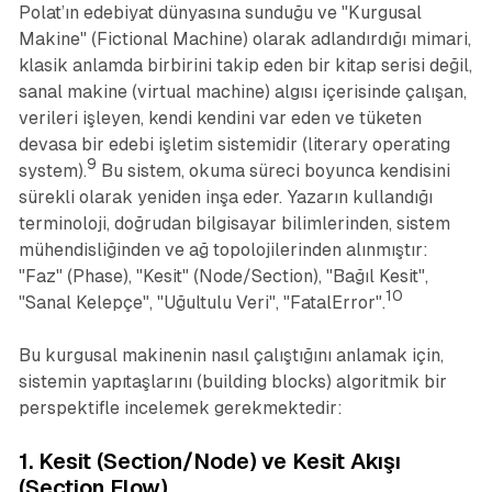
Polat’ın edebiyat dünyasına sunduğu ve "Kurgusal
Makine" (Fictional Machine) olarak adlandırdığı mimari,
klasik anlamda birbirini takip eden bir kitap serisi değil,
sanal makine (virtual machine) algısı içerisinde çalışan,
verileri işleyen, kendi kendini var eden ve tüketen
devasa bir edebi işletim sistemidir (literary operating
9
system).
Bu sistem, okuma süreci boyunca kendisini
sürekli olarak yeniden inşa eder. Yazarın kullandığı
terminoloji, doğrudan bilgisayar bilimlerinden, sistem
mühendisliğinden ve ağ topolojilerinden alınmıştır:
"Faz" (Phase), "Kesit" (Node/Section), "Bağıl Kesit",
10
"Sanal Kelepçe", "Uğultulu Veri", "FatalError".
Bu kurgusal makinenin nasıl çalıştığını anlamak için,
sistemin yapıtaşlarını (building blocks) algoritmik bir
perspektifle incelemek gerekmektedir:
1. Kesit (Section/Node) ve Kesit Akışı
(Section Flow)