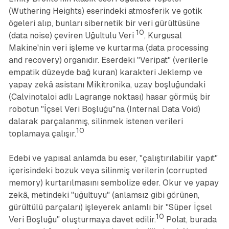
(Wuthering Heights) eserindeki atmosferik ve gotik
ögeleri alıp, bunları sibernetik bir veri gürültüsüne
10
(data noise) çeviren
Uğultulu Veri
, Kurgusal
Makine'nin veri işleme ve kurtarma (data processing
and recovery) organıdır. Eserdeki "Veripat" (verilerle
empatik düzeyde bağ kuran) karakteri Jeklemp ve
yapay zekâ asistanı Mikitronika, uzay boşluğundaki
(Calvinotaloi adlı Lagrange noktası) hasar görmüş bir
robotun "İçsel Veri Boşluğu"na (Internal Data Void)
dalarak parçalanmış, silinmek istenen verileri
10
toplamaya çalışır.
Edebi ve yapısal anlamda bu eser, "çalıştırılabilir yapıt"
içerisindeki bozuk veya silinmiş verilerin (corrupted
memory) kurtarılmasını sembolize eder. Okur ve yapay
zekâ, metindeki "uğultuyu" (anlamsız gibi görünen,
gürültülü parçaları) işleyerek anlamlı bir "Süper İçsel
10
Veri Boşluğu" oluşturmaya davet edilir.
Polat, burada