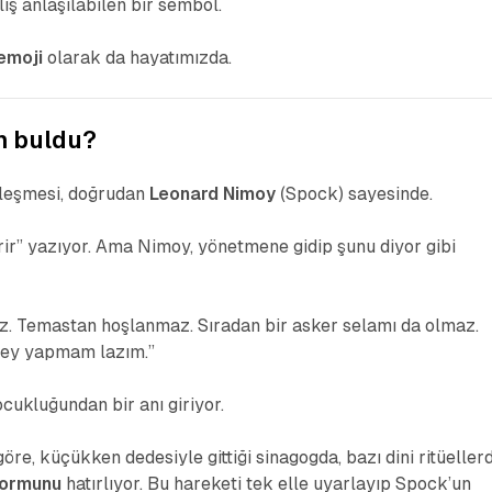
ış anlaşılabilen bir sembol.
emoji
olarak da hayatımızda.
m buldu?
rleşmesi, doğrudan
Leonard Nimoy
(Spock) sayesinde.
ir” yazıyor. Ama Nimoy, yönetmene gidip şunu diyor gibi
az. Temastan hoşlanmaz. Sıradan bir asker selamı da olmaz.
şey yapmam lazım.”
ukluğundan bir anı giriyor.
öre, küçükken dedesiyle gittiği sinagogda, bazı dini ritüeller
formunu
hatırlıyor. Bu hareketi tek elle uyarlayıp Spock’un