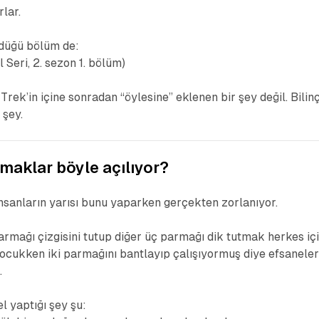
rlar.
ldüğü bölüm de:
l Seri, 2. sezon 1. bölüm)
Trek’in içine sonradan “öylesine” eklenen bir şey değil. Bilinçl
 şey.
maklar böyle açılıyor?
 İnsanların yarısı bunu yaparken gerçekten zorlanıyor.
rmağı çizgisini tutup diğer üç parmağı dik tutmak herkes iç
 çocukken iki parmağını bantlayıp çalışıyormuş diye efsanele
.
l yaptığı şey şu: