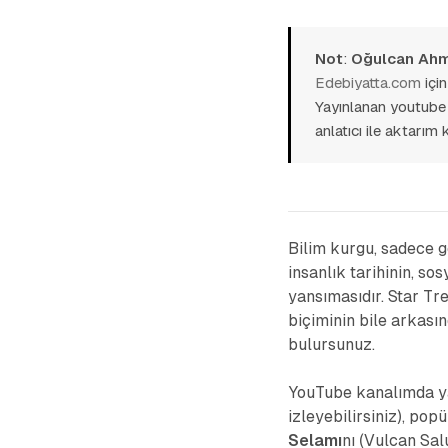
Not
:
Oğulcan Ahm
Edebiyatta.com
içi
Yayınlanan youtube 
anlatıcı ile aktarım
Bilim kurgu, sadece g
insanlık tarihinin, sos
yansımasıdır. Star Tr
biçiminin bile arkasınd
bulursunuz.
YouTube kanalımda ya
izleyebilirsiniz), pop
Selamı
nı (Vulcan Sal