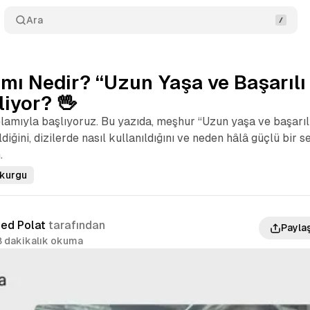
Ara
mı Nedir? “Uzun Yaşa ve Başarılı
iyor? 🖖
lamıyla başlıyoruz. Bu yazıda, meşhur “Uzun yaşa ve başarılı
diğini, dizilerde nasıl kullanıldığını ve neden hâlâ güçlü bir 
.
mkurgu
ed Polat
tarafından
Payla
8 dakikalık okuma