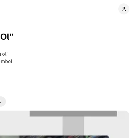
 Ol”
 ol”
sembol
ş