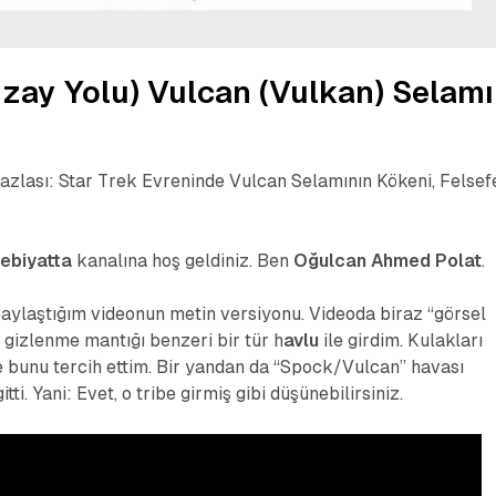
Uzay Yolu) Vulcan (Vulkan) Selamı
azlası: Star Trek Evreninde Vulcan Selamının Kökeni, Felsef
ebiyatta
kanalına hoş geldiniz. Ben
Oğulcan Ahmed Polat
.
aylaştığım videonun metin versiyonu. Videoda biraz “görsel
gizlenme mantığı benzeri bir tür h
avlu
ile girdim. Kulakları
e bunu tercih ettim. Bir yandan da “Spock/Vulcan” havası
ti. Yani: Evet, o tribe girmiş gibi düşünebilirsiniz.