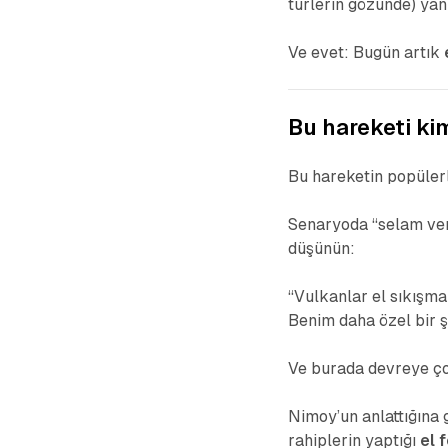
türlerin gözünde) yanl
Ve evet: Bugün artık
Bu hareketi ki
Bu hareketin popüle
Senaryoda “selam ver
düşünün:
“Vulkanlar el sıkışm
Benim daha özel bir 
Ve burada devreye çoc
Nimoy’un anlattığına g
rahiplerin yaptığı
el 