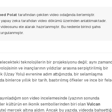
ed Polat
tarafından çekilen video odağında ilerlemiştir.
n yapay zeka tarafıdan video dökümü üzerinden anlatılmaktadır.
videosunu ele alarak hazırlanmıştır. Bu nedenle birinci şahıs
 kurgulanmıştır.
elecekteki teknolojilerin bir projeksiyonu değil; aynı zaman
yolojisinin ve inançlarının yıldızlar arasına serpiştirilmiş bir
ek (Uzay Yolu) evrenine adım attığınızda, bir selamlaşma
a binlerce yıllık bir tarih, bastırılmış öfkeler ve ince bir fel
yınladığım son video incelemesinde (yazının sonunda
üler kültürün en ikonik sembollerinden biri olan
Vulcan
ute) mercek altına aldım. Ancak bu yazıda, videoda bahsetti