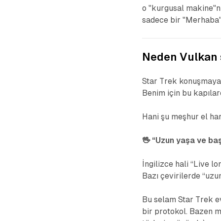
o "kurgusal makine"n
sadece bir "Merhaba"
Neden Vulkan 
Star Trek konuşmaya b
Benim için bu kapılar
Hani şu meşhur el har
🖖 “Uzun yaşa ve başa
İngilizce hali “Live l
Bazı çevirilerde “uzun
Bu selam Star Trek ev
bir protokol. Bazen m