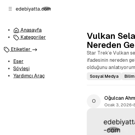
b
i
ğ
u
ğ
e
g
u
n
e
Anasayfa
Vulkan Sela
a
ç
Kategoriler
g
Nereden Gel
e
Etiketler
Star Trek’e Vulkan se
ç
ifadesinin nereden gel
Eser
olduğunu anlatıyorum
Söyleşi
Yardımcı Araç
Sosyal Medya
Bili
Oğulcan Ahm
Ocak 3, 2026
•